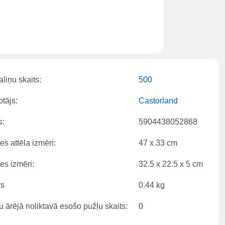
liņu skaits:
500
tājs:
Castorland
s:
5904438052868
es attēla izmēri:
47 x 33 cm
es izmēri:
32.5 x 22.5 x 5 cm
rs
0.44 kg
 ārējā noliktavā esošo pužļu skaits:
0