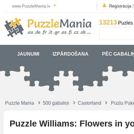
www.PuzzleMania.lv
Reģistrācija
13213
Puzles 
JAUNUMI
IZPĀRDOŠANA
PĒC GABALI
Puzzle Mania
500 gabaliņi
Castorland
Puzļu Puķ
Puzzle Williams: Flowers in y