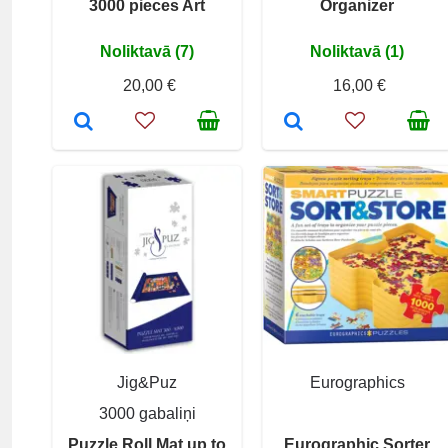
3000 pieces Art
Organizer
Noliktavā (7)
Noliktavā (1)
20,00 €
16,00 €
Jig&Puz
Eurographics
3000 gabaliņi
Puzzle Roll Mat up to
Eurographic Sorter