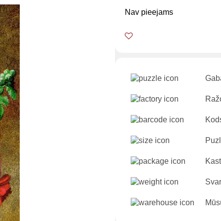
Nav pieejams
Gaba
Ražo
Kod
Puzl
Kast
Sva
Mūsu