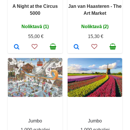
A Night at the Circus
Jan van Haasteren - The
5000
Art Market
Noliktavā (1)
Noliktavā (2)
55,00 €
15,30 €
Jumbo
Jumbo
1 000 gabaliņi
1 000 gabaliņi