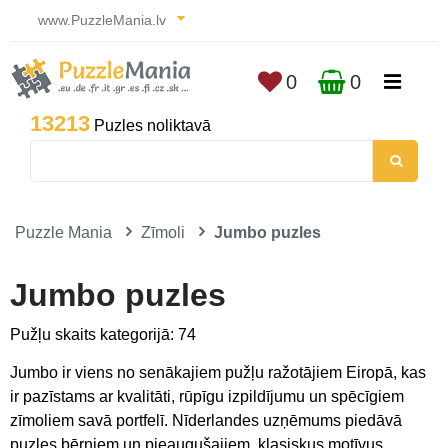
www.PuzzleMania.lv
0
0
13213
Puzles noliktavā
Puzzle Mania
Zīmoli
Jumbo puzles
Jumbo puzles
Pužļu skaits kategorijā: 74
Jumbo ir viens no senākajiem pužļu ražotājiem Eiropā, kas
ir pazīstams ar kvalitāti, rūpīgu izpildījumu un spēcīgiem
zīmoliem savā portfelī. Nīderlandes uzņēmums piedāvā
puzles bērniem un pieaugušajiem, klasiskus motīvus,