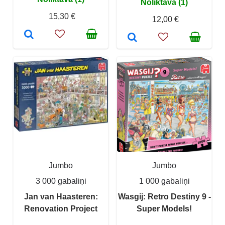
Noliktavā (1)
15,30 €
12,00 €
Jumbo
Jumbo
3 000 gabaliņi
1 000 gabaliņi
Jan van Haasteren:
Wasgij: Retro Destiny 9 -
Renovation Project
Super Models!