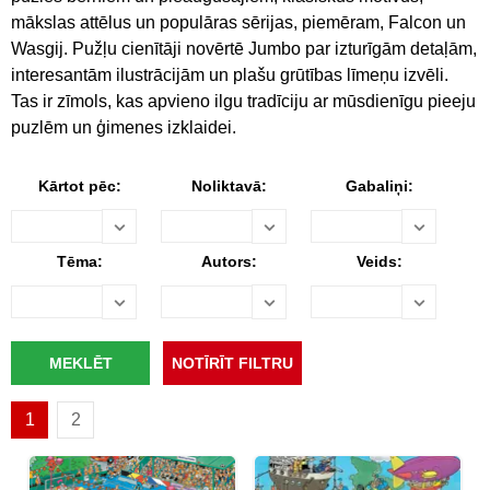
mākslas attēlus un populāras sērijas, piemēram, Falcon un
Wasgij. Pužļu cienītāji novērtē Jumbo par izturīgām detaļām,
interesantām ilustrācijām un plašu grūtības līmeņu izvēli.
Tas ir zīmols, kas apvieno ilgu tradīciju ar mūsdienīgu pieeju
puzlēm un ģimenes izklaidei.
Kārtot pēc:
Noliktavā:
Gabaliņi:
Tēma:
Autors:
Veids:
1
2