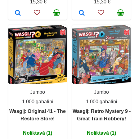
15,30 €
15,30 €
Jumbo
Jumbo
1 000 gabaliņi
1 000 gabaliņi
Wasgij: Original 41 - The
Wasgij: Retro Mystery 9 -
Restore Store!
Great Train Robbery!
Noliktavā (1)
Noliktavā (1)