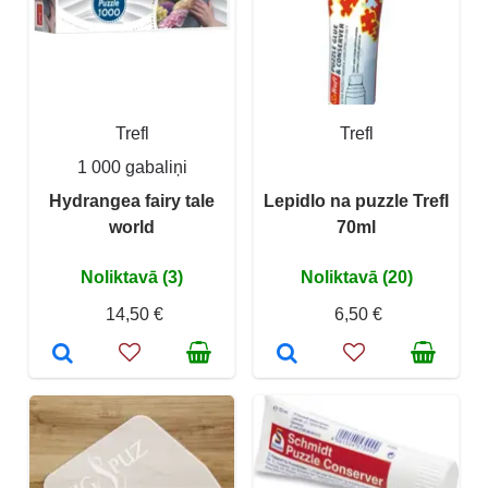
Trefl
Trefl
1 000 gabaliņi
Hydrangea fairy tale
Lepidlo na puzzle Trefl
world
70ml
Noliktavā (3)
Noliktavā (20)
14,50 €
6,50 €