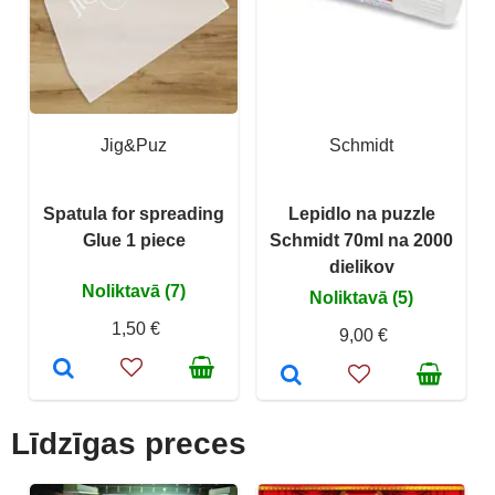
Jig&Puz
Schmidt
Spatula for spreading
Lepidlo na puzzle
Glue 1 piece
Schmidt 70ml na 2000
dielikov
Noliktavā (7)
Noliktavā (5)
1,50 €
9,00 €
Līdzīgas preces