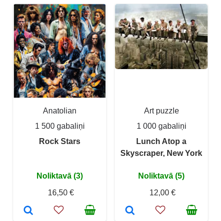
Anatolian
Art puzzle
1 500 gabaliņi
1 000 gabaliņi
Rock Stars
Lunch Atop a
Skyscraper, New York
Noliktavā (3)
Noliktavā (5)
16,50 €
12,00 €