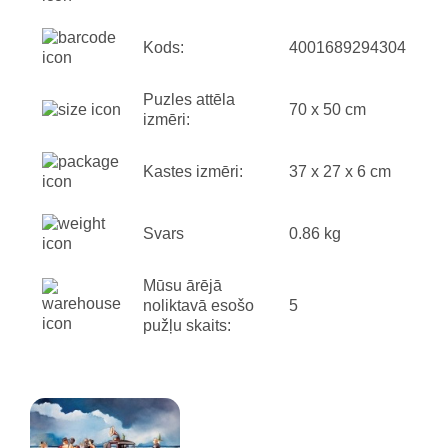
Kods:
4001689294304
Puzles attēla
70 x 50 cm
izmēri:
Kastes izmēri:
37 x 27 x 6 cm
Svars
0.86 kg
Mūsu ārējā
noliktavā esošo
5
pužļu skaits: