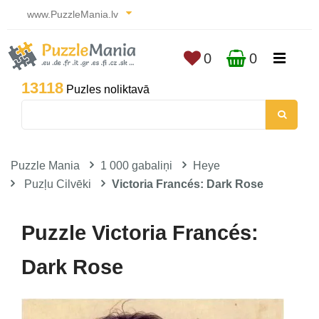
www.PuzzleMania.lv
0
0
13118
Puzles noliktavā
Puzzle Mania
1 000 gabaliņi
Heye
Puzļu Cilvēki
Victoria Francés: Dark Rose
Puzzle Victoria Francés:
Dark Rose