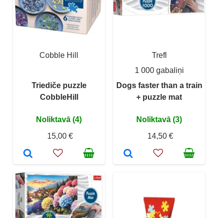
Cobble Hill
Trefl
1 000 gabaliņi
Triediče puzzle
Dogs faster than a train
CobbleHill
+ puzzle mat
Noliktavā (4)
Noliktavā (3)
15,00 €
14,50 €