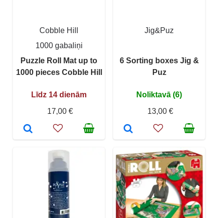
Cobble Hill
Jig&Puz
1000 gabaliņi
Puzzle Roll Mat up to
6 Sorting boxes Jig &
1000 pieces Cobble Hill
Puz
Līdz 14 dienām
Noliktavā (6)
17,00 €
13,00 €