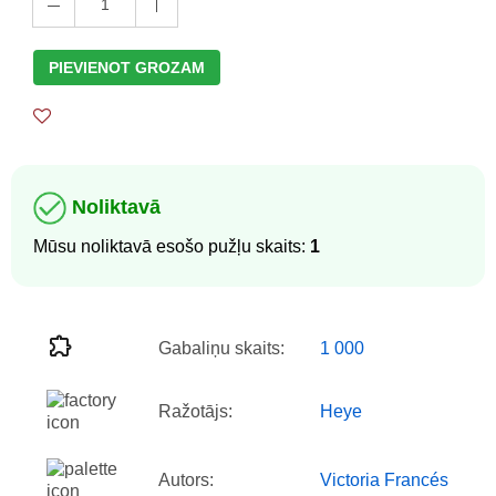
1
PIEVIENOT GROZAM
Noliktavā
Mūsu noliktavā esošo pužļu skaits:
1
Gabaliņu skaits:
1 000
Ražotājs:
Heye
Autors:
Victoria Francés