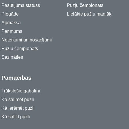
Pasūtījuma statuss
Puzļu čempionāts
Piegāde
Lielākie pužļu maniāķi
Apmaksa
Par mums
Noteikumi un nosacījumi
Puzļu čempionāts
Sazināties
Pamācības
Trūkstošie gabaliņi
Kā salīmēt puzli
Kā ierāmēt puzli
Kā salikt puzli