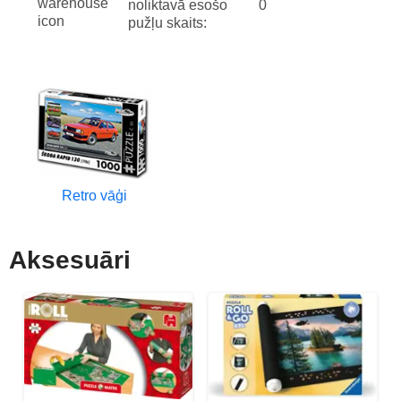
noliktavā esošo
0
pužļu skaits:
Retro vāģi
Aksesuāri