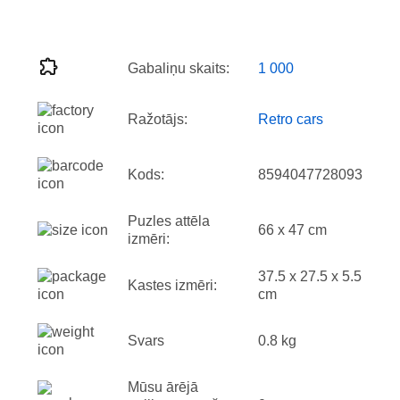
Gabaliņu skaits:
1 000
Ražotājs:
Retro cars
Kods:
8594047728093
Puzles attēla
66 x 47 cm
izmēri:
37.5 x 27.5 x 5.5
Kastes izmēri:
cm
Svars
0.8 kg
Mūsu ārējā