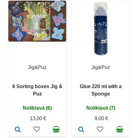
Jig&Puz
Jig&Puz
6 Sorting boxes Jig &
Glue 220 ml with a
Puz
Sponge
Noliktavā (6)
Noliktavā (7)
13,00 €
9,00 €