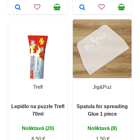
Trefl
Jig&Puz
Lepidlo na puzzle Trefl
Spatula for spreading
70ml
Glue 1 piece
Noliktavā (20)
Noliktavā (8)
6,50 €
1,50 €