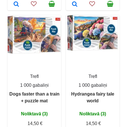
Trefl
Trefl
1 000 gabaliņi
1 000 gabaliņi
Dogs faster than a train
Hydrangea fairy tale
+ puzzle mat
world
Noliktavā (3)
Noliktavā (3)
14,50 €
14,50 €