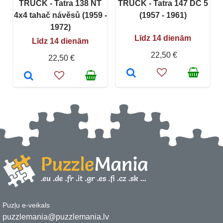
TRUCK - Tatra 138 NT
TRUCK - Tatra 147 DC 5
4x4 tahač návěsů (1959 -
(1957 - 1961)
1972)
Līdz 14 dienām
Līdz 14 dienām
22,50 €
22,50 €
Puzļu e-veikals
puzzlemania@puzzlemania.lv