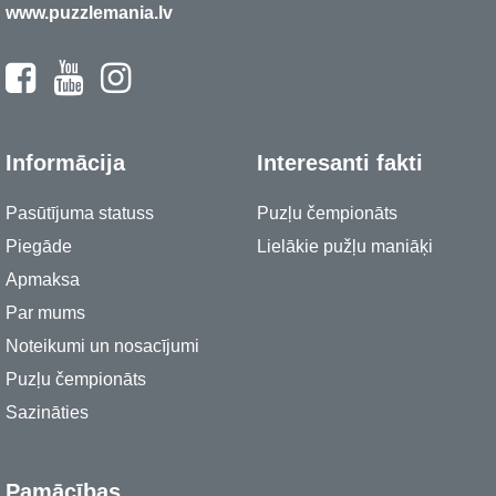
www.puzzlemania.lv
Informācija
Interesanti fakti
Pasūtījuma statuss
Puzļu čempionāts
Piegāde
Lielākie pužļu maniāķi
Apmaksa
Par mums
Noteikumi un nosacījumi
Puzļu čempionāts
Sazināties
Pamācības