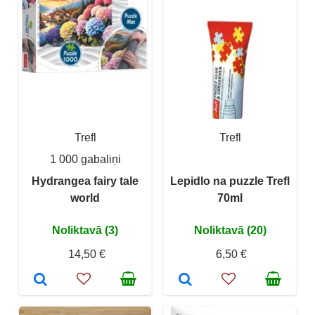
Trefl
Trefl
1 000 gabaliņi
Hydrangea fairy tale
Lepidlo na puzzle Trefl
world
70ml
Noliktavā (3)
Noliktavā (20)
14,50 €
6,50 €