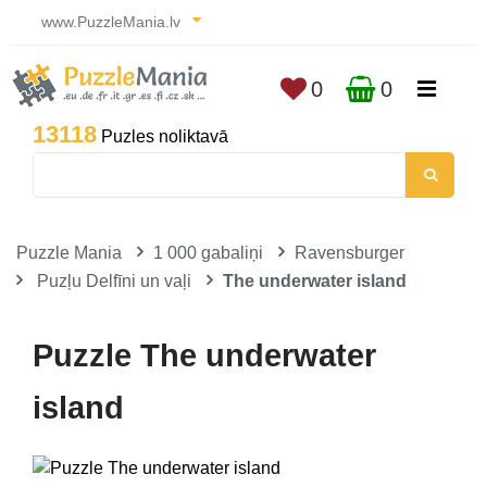
www.PuzzleMania.lv
0
0
13118
Puzles noliktavā
Puzzle Mania
1 000 gabaliņi
Ravensburger
Puzļu Delfīni un vaļi
The underwater island
Puzzle The underwater
island