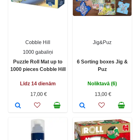
Cobble Hill
Jig&Puz
1000 gabaliņi
Puzzle Roll Mat up to
6 Sorting boxes Jig &
1000 pieces Cobble Hill
Puz
Līdz 14 dienām
Noliktavā (6)
17,00 €
13,00 €