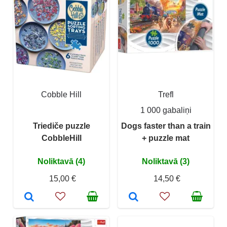
Cobble Hill
Trefl
1 000 gabaliņi
Triediče puzzle
Dogs faster than a train
CobbleHill
+ puzzle mat
Noliktavā (4)
Noliktavā (3)
15,00 €
14,50 €