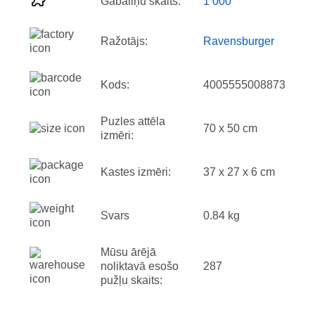
Gabaliņu skaits:
1 000
Ražotājs:
Ravensburger
Kods:
4005555008873
Puzles attēla
70 x 50 cm
izmēri:
Kastes izmēri:
37 x 27 x 6 cm
Svars
0.84 kg
Mūsu ārējā
noliktavā esošo
287
pužļu skaits: