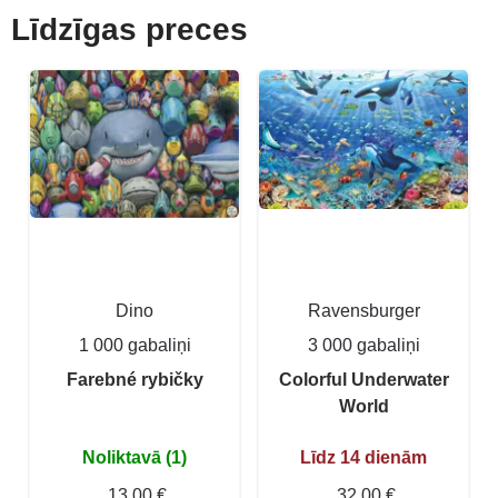
Līdzīgas preces
Dino
Ravensburger
1 000 gabaliņi
3 000 gabaliņi
Farebné rybičky
Colorful Underwater
World
Noliktavā (1)
Līdz 14 dienām
13,00 €
32,00 €