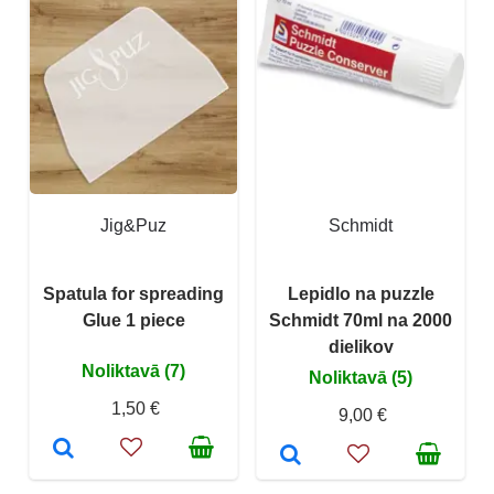
Jig&Puz
Schmidt
Spatula for spreading
Lepidlo na puzzle
Glue 1 piece
Schmidt 70ml na 2000
dielikov
Noliktavā (7)
Noliktavā (5)
1,50 €
9,00 €