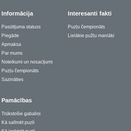
Informācija
Interesanti fakti
Pasūtījuma statuss
Puzļu čempionāts
Piegāde
Lielākie pužļu maniāķi
Apmaksa
Par mums
Noteikumi un nosacījumi
Puzļu čempionāts
Sazināties
Pamācības
Trūkstošie gabaliņi
Kā salīmēt puzli