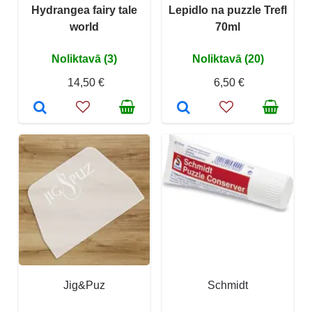
Hydrangea fairy tale
Lepidlo na puzzle Trefl
world
70ml
Noliktavā (3)
Noliktavā (20)
14,50 €
6,50 €
Jig&Puz
Schmidt