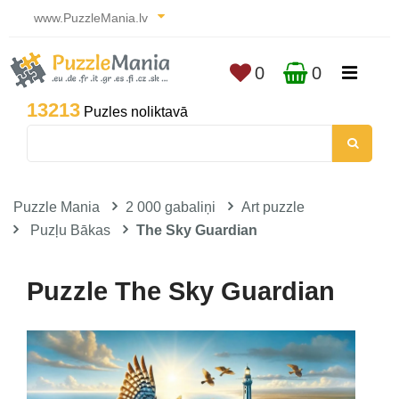
www.PuzzleMania.lv
0
0
13213
Puzles noliktavā
Puzzle Mania
2 000 gabaliņi
Art puzzle
Puzļu Bākas
The Sky Guardian
Puzzle The Sky Guardian