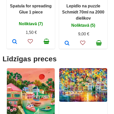
Spatula for spreading
Lepidlo na puzzle
Glue 1 piece
Schmidt 70ml na 2000
dielikov
Noliktavā (7)
Noliktavā (5)
1,50 €
9,00 €
Līdzīgas preces