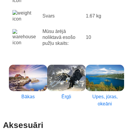
Svars
1.67 kg
Mūsu ārējā
noliktavā esošo
10
pužļu skaits:
Bākas
Ērgļi
Upes, jūras,
okeāni
Aksesuāri