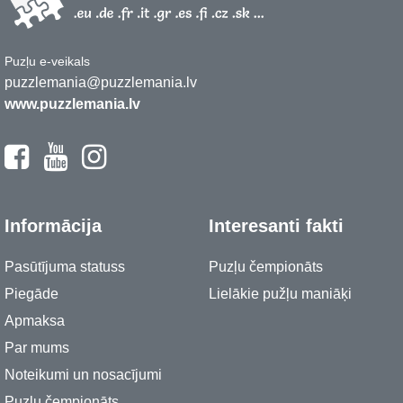
Puzļu e-veikals
puzzlemania@puzzlemania.lv
www.puzzlemania.lv
Informācija
Interesanti fakti
Pasūtījuma statuss
Puzļu čempionāts
Piegāde
Lielākie pužļu maniāķi
Apmaksa
Par mums
Noteikumi un nosacījumi
Puzļu čempionāts