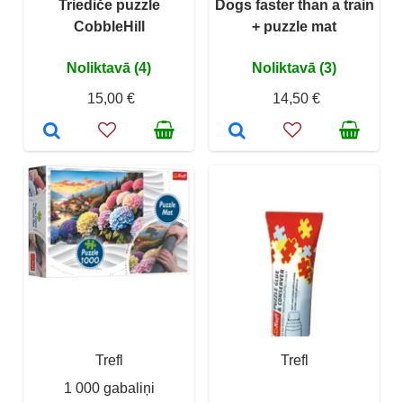
Triediče puzzle
Dogs faster than a train
CobbleHill
+ puzzle mat
Noliktavā (4)
Noliktavā (3)
15,00 €
14,50 €
Trefl
Trefl
1 000 gabaliņi