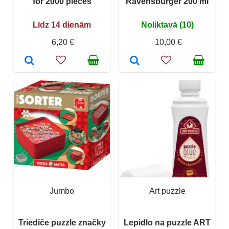
for 2000 pieces
Ravensburger 200 ml
Līdz 14 dienām
Noliktavā (10)
6,20 €
10,00 €
Jumbo
Art puzzle
Triediče puzzle značky
Lepidlo na puzzle ART