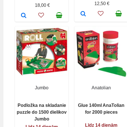
12,50 €
18,00 €
Jumbo
Anatolian
Podložka na skladanie
Glue 140ml AnaTolian
puzzle do 1500 dielikov
for 2000 pieces
Jumbo
Līdz 14 dienām
Līdz 14 dienām