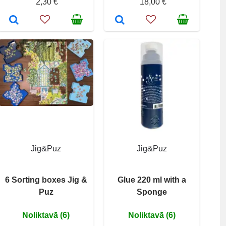
2,30 €
18,00 €
Jig&Puz
Jig&Puz
6 Sorting boxes Jig &
Glue 220 ml with a
Puz
Sponge
Noliktavā (6)
Noliktavā (6)