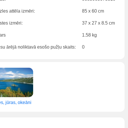
les attēla izmēri:
85 x 60 cm
stes izmēri:
37 x 27 x 8.5 cm
ars
1.58 kg
su ārējā noliktavā esošo pužļu skaits:
0
s, jūras, okeāni