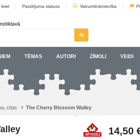
/
Ieiet
Pasūtījuma statuss
Vairumtirdzniecība
P
noliktavā
ŅIEM
TĒMAS
AUTORI
ZĪMOLI
VEIDI
a, citas
The Cherry Blossom Walley
alley
14,50 