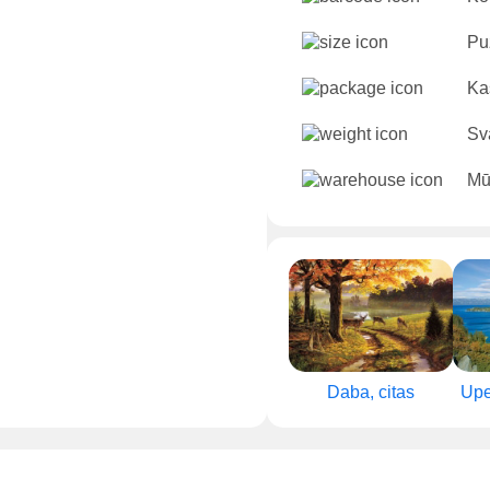
Puz
Ka
Sv
Mū
Daba, citas
Upe