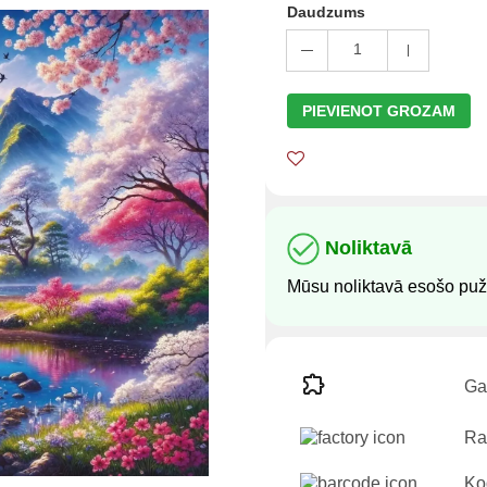
Daudzums
1
PIEVIENOT GROZAM
Noliktavā
Mūsu noliktavā esošo pužļ
Ga
Ra
Ko