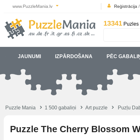
www.PuzzleMania.lv
Reģistrācija
13341
Puzles 
JAUNUMI
IZPĀRDOŠANA
PĒC GABALI
Puzzle Mania
1 500 gabaliņi
Art puzzle
Puzļu Dab
Puzzle The Cherry Blossom W