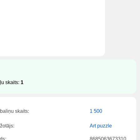
u skaits:
1
baliņu skaits:
1 500
žotājs:
Art puzzle
ds:
8685063673310