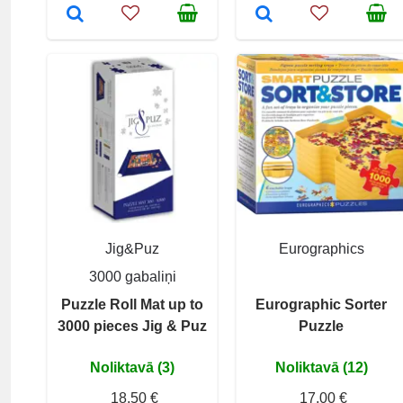
Jig&Puz
Eurographics
3000 gabaliņi
Puzzle Roll Mat up to
Eurographic Sorter
3000 pieces Jig & Puz
Puzzle
Noliktavā (3)
Noliktavā (12)
18,50 €
17,00 €