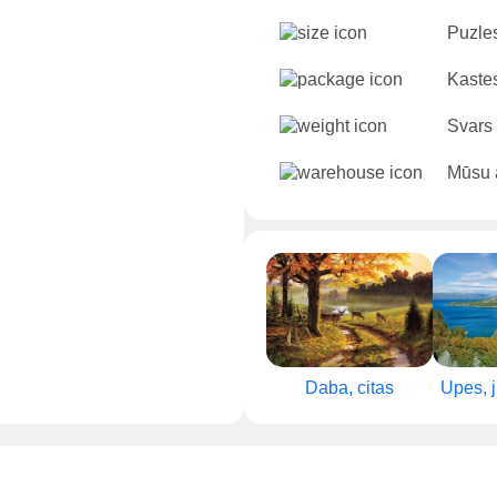
Puzles
Kastes
Svars
Mūsu ā
Daba, citas
Upes, j