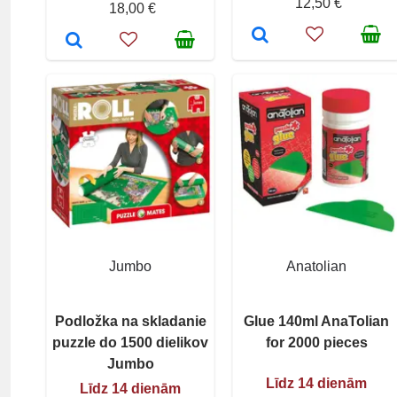
12,50 €
18,00 €
Jumbo
Anatolian
Podložka na skladanie
Glue 140ml AnaTolian
puzzle do 1500 dielikov
for 2000 pieces
Jumbo
Līdz 14 dienām
Līdz 14 dienām