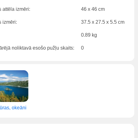
 attēla izmēri:
46 x 46 cm
 izmēri:
37.5 x 27.5 x 5.5 cm
0.89 kg
rējā noliktavā esošo pužļu skaits:
0
ūras, okeāni