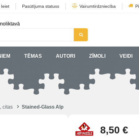
/
Ieiet
Pasūtījuma statuss
Vairumtirdzniecība
P
noliktavā
ŅIEM
TĒMAS
AUTORI
ZĪMOLI
VEIDI
 citas
Stained-Glass Alp
8,50 €