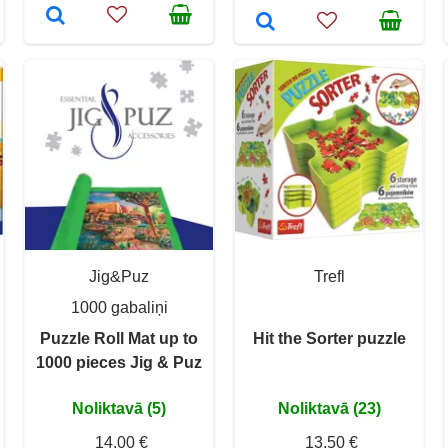
Jig&Puz
Trefl
1000 gabaliņi
Puzzle Roll Mat up to
Hit the Sorter puzzle
1000 pieces Jig & Puz
Noliktavā (5)
Noliktavā (23)
14,00 €
13,50 €