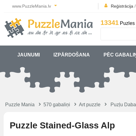
www.PuzzleMania.lv
Reģistrācija
13341
Puzles 
JAUNUMI
IZPĀRDOŠANA
PĒC GABALI
Puzzle Mania
570 gabaliņi
Art puzzle
Puzļu Daba,
Puzzle Stained-Glass Alp