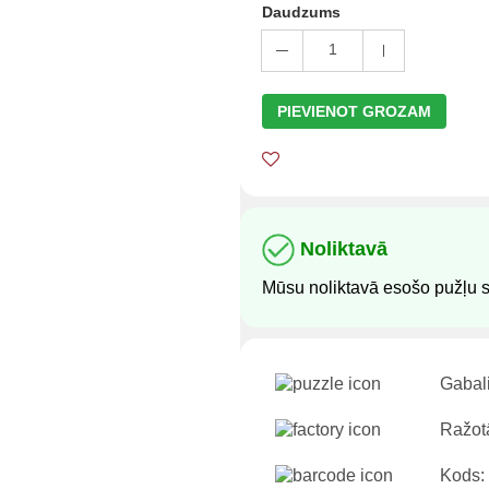
Daudzums
1
PIEVIENOT GROZAM
Noliktavā
Mūsu noliktavā esošo pužļu s
Gabali
Ražotā
Kods: