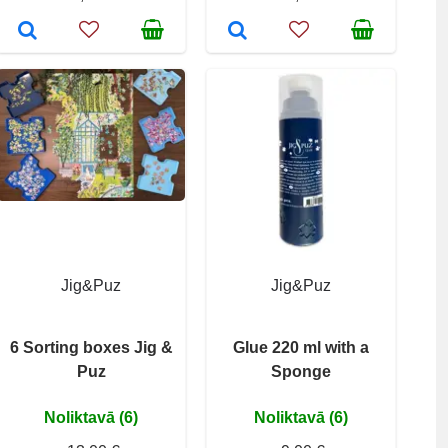
Jig&Puz
Jig&Puz
6 Sorting boxes Jig &
Glue 220 ml with a
Puz
Sponge
Noliktavā (6)
Noliktavā (6)