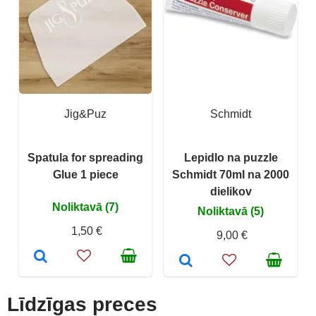
Jig&Puz
Schmidt
Spatula for spreading
Lepidlo na puzzle
Glue 1 piece
Schmidt 70ml na 2000
dielikov
Noliktavā (7)
Noliktavā (5)
1,50 €
9,00 €
Līdzīgas preces