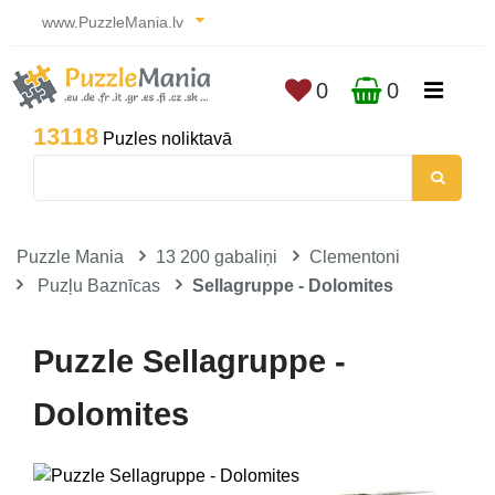
www.PuzzleMania.lv
0
0
13118
Puzles noliktavā
Puzzle Mania
13 200 gabaliņi
Clementoni
Puzļu Baznīcas
Sellagruppe - Dolomites
Puzzle Sellagruppe -
Dolomites