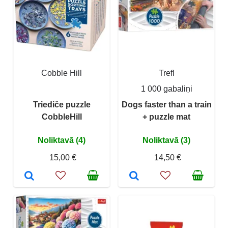
Cobble Hill
Trefl
1 000 gabaliņi
Triediče puzzle
Dogs faster than a train
CobbleHill
+ puzzle mat
Noliktavā (4)
Noliktavā (3)
15,00 €
14,50 €