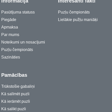
Informācija
Interesanti fakti
Pasūtījuma statuss
Puzļu čempionāts
Piegāde
Lielākie pužļu maniāķi
Apmaksa
Par mums
Noteikumi un nosacījumi
Puzļu čempionāts
Sazināties
Pamācības
Trūkstošie gabaliņi
Kā salīmēt puzli
Kā ierāmēt puzli
Kā salikt puzli