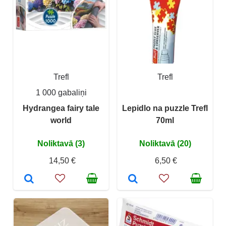
Trefl
Trefl
1 000 gabaliņi
Hydrangea fairy tale
Lepidlo na puzzle Trefl
world
70ml
Noliktavā (3)
Noliktavā (20)
14,50 €
6,50 €