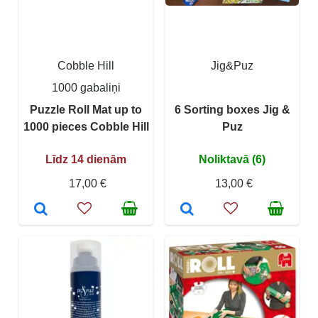
Cobble Hill
Jig&Puz
1000 gabaliņi
Puzzle Roll Mat up to
6 Sorting boxes Jig &
1000 pieces Cobble Hill
Puz
Līdz 14 dienām
Noliktavā (6)
17,00 €
13,00 €