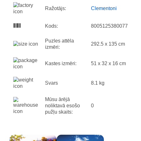
Ražotājs:
Clementoni
Kods:
8005125380077
Puzles attēla
292.5 x 135 cm
izmēri:
Kastes izmēri:
51 x 32 x 16 cm
Svars
8.1 kg
Mūsu ārējā
noliktavā esošo
0
pužļu skaits: