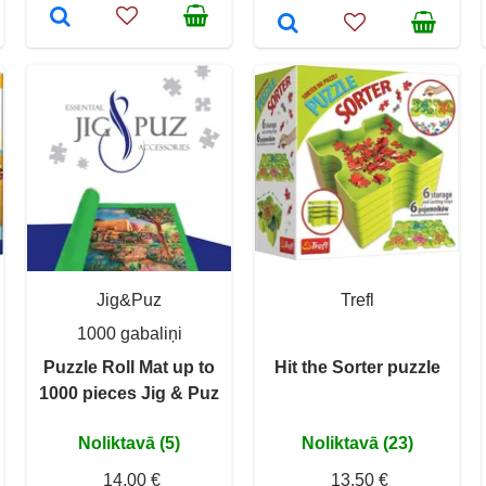
Jig&Puz
Trefl
1000 gabaliņi
Puzzle Roll Mat up to
Hit the Sorter puzzle
1000 pieces Jig & Puz
Noliktavā (5)
Noliktavā (23)
14,00 €
13,50 €