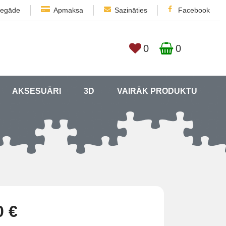
iegāde
Apmaksa
Sazināties
Facebook
0
0
AKSESUĀRI
3D
VAIRĀK PRODUKTU
0 €