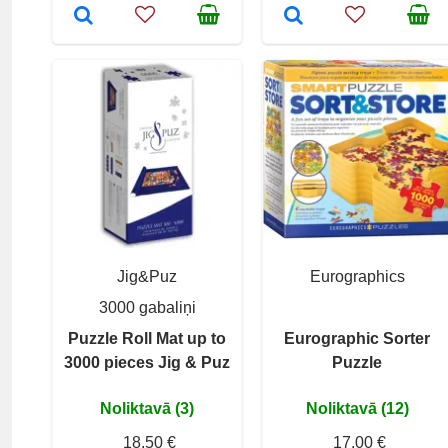
Jig&Puz
Eurographics
3000 gabaliņi
Puzzle Roll Mat up to
Eurographic Sorter
3000 pieces Jig & Puz
Puzzle
Noliktavā (3)
Noliktavā (12)
18,50 €
17,00 €