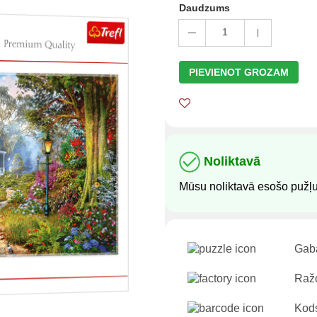
Daudzums
1
PIEVIENOT GROZAM
Noliktavā
Mūsu noliktavā esošo pužļu
Gaba
Ražo
Kod