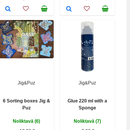
Jig&Puz
Jig&Puz
6 Sorting boxes Jig &
Glue 220 ml with a
Puz
Sponge
Noliktavā (6)
Noliktavā (7)