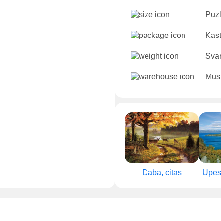
Puzl
Kast
Sva
Mūsu
Daba, citas
Upes,