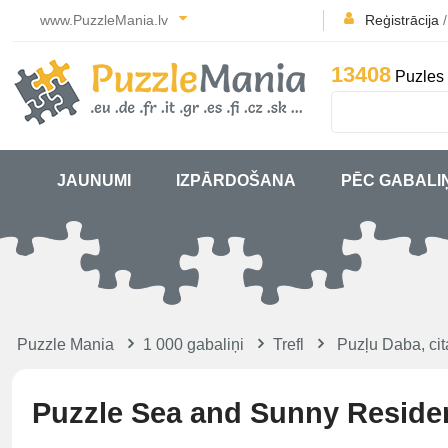
www.PuzzleMania.lv
Reģistrācija
13408
Puzles 
JAUNUMI
IZPĀRDOŠANA
PĒC GABALI
Puzzle Mania
1 000 gabaliņi
Trefl
Puzļu Daba, cit
Puzzle Sea and Sunny Reside