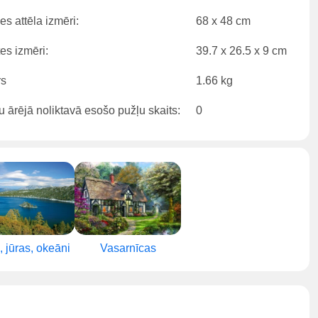
es attēla izmēri:
68 x 48 cm
es izmēri:
39.7 x 26.5 x 9 cm
rs
1.66 kg
 ārējā noliktavā esošo pužļu skaits:
0
 jūras, okeāni
Vasarnīcas