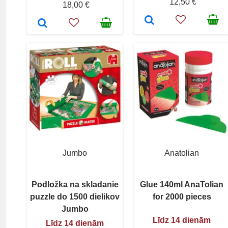
12,50 €
18,00 €
Jumbo
Anatolian
Podložka na skladanie
Glue 140ml AnaTolian
puzzle do 1500 dielikov
for 2000 pieces
Jumbo
Līdz 14 dienām
Līdz 14 dienām