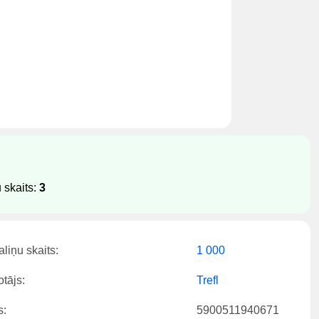
 skaits:
3
liņu skaits:
1 000
tājs:
Trefl
s:
5900511940671