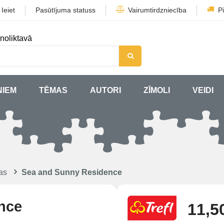
/
Ieiet
Pasūtījuma statuss
Vairumtirdzniecība
P
noliktavā
ŅIEM
TĒMAS
AUTORI
ZĪMOLI
VEIDI
as
Sea and Sunny Residence
nce
11,5