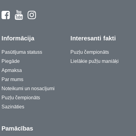
Informācija
Interesanti fakti
Pasūtījuma statuss
Puzļu čempionāts
Piegāde
Lielākie pužļu maniāķi
Apmaksa
Par mums
Noteikumi un nosacījumi
Puzļu čempionāts
Sazināties
Pamācības