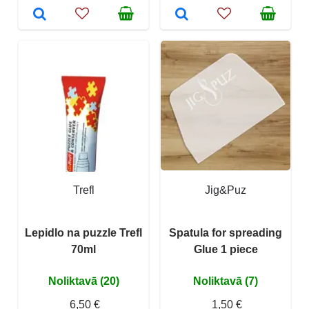
Trefl
Jig&Puz
Lepidlo na puzzle Trefl
Spatula for spreading
70ml
Glue 1 piece
Noliktavā (20)
Noliktavā (7)
6,50 €
1,50 €