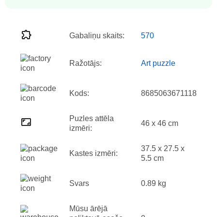
Gabaliņu skaits:
570
Ražotājs:
Art puzzle
Kods:
8685063671118
Puzles attēla
46 x 46 cm
izmēri:
37.5 x 27.5 x
Kastes izmēri:
5.5 cm
Svars
0.89 kg
Mūsu ārējā