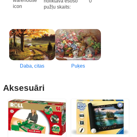
noliktavā esošo
0
pužļu skaits:
Daba, citas
Puķes
Aksesuāri