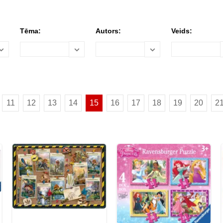
Tēma:
Autors:
Veids:
11
12
13
14
15
16
17
18
19
20
2