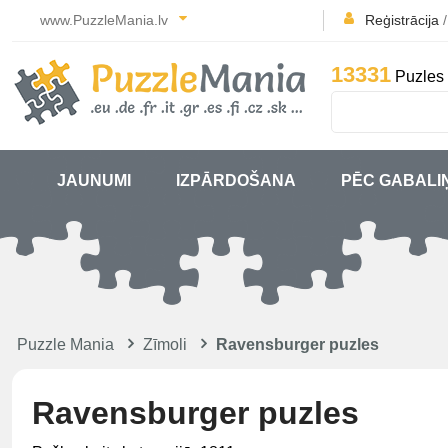
www.PuzzleMania.lv
Reģistrācija
13331
Puzles 
JAUNUMI
IZPĀRDOŠANA
PĒC GABALI
Puzzle Mania
Zīmoli
Ravensburger puzles
Ravensburger puzles