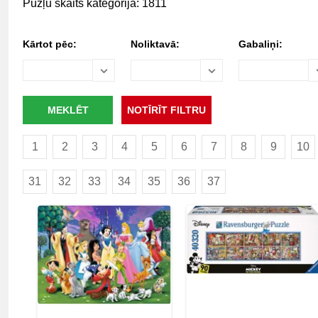
Pužļu skaits kategorijā: 1811
Kārtot pēc:
Noliktavā:
Gabaliņi:
1
2
3
4
5
6
7
8
9
10
31
32
33
34
35
36
37