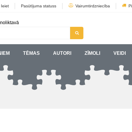
/
Ieiet
Pasūtījuma statuss
Vairumtirdzniecība
P
noliktavā
ŅIEM
TĒMAS
AUTORI
ZĪMOLI
VEIDI