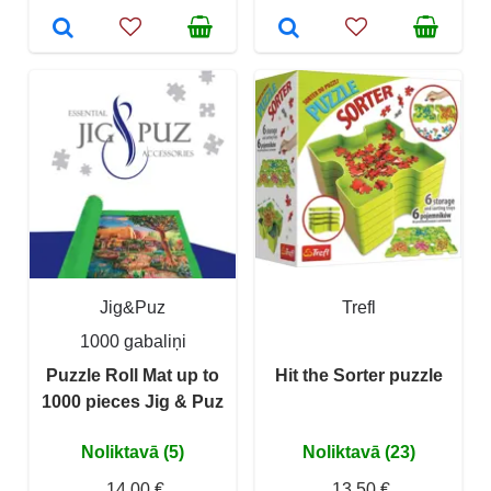
Jig&Puz
Trefl
1000 gabaliņi
Puzzle Roll Mat up to
Hit the Sorter puzzle
1000 pieces Jig & Puz
Noliktavā (5)
Noliktavā (23)
14,00 €
13,50 €