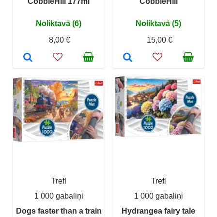
CobbleHill 177ml
CobbleHill
Noliktavā (6)
Noliktavā (5)
8,00 €
15,00 €
Trefl
Trefl
1 000 gabaliņi
1 000 gabaliņi
Dogs faster than a train
Hydrangea fairy tale