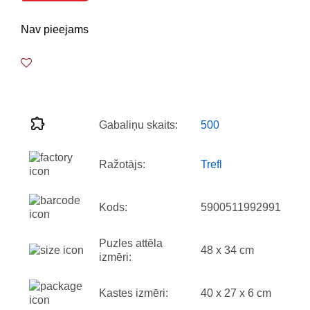
Nav pieejams
Gabaliņu skaits:
500
Ražotājs:
Trefl
Kods:
5900511992991
Puzles attēla
48 x 34 cm
izmēri:
Kastes izmēri:
40 x 27 x 6 cm