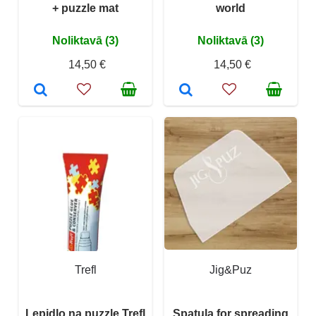
+ puzzle mat
world
Noliktavā (3)
Noliktavā (3)
14,50 €
14,50 €
Trefl
Jig&Puz
Lepidlo na puzzle Trefl
Spatula for spreading