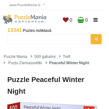
www.PuzzleMania.lv
0
0
13341
Puzles noliktavā
Puzzle Mania
500 gabaliņi
Trefl
Puzļu Ziemassvētki
Peaceful Winter Night
Puzzle Peaceful Winter
Night