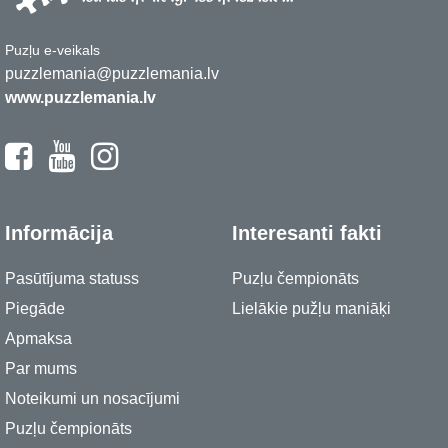
Puzļu e-veikals
puzzlemania@puzzlemania.lv
www.puzzlemania.lv
Informācija
Interesanti fakti
Pasūtījuma statuss
Puzļu čempionāts
Piegāde
Lielākie pužļu maniāķi
Apmaksa
Par mums
Noteikumi un nosacījumi
Puzļu čempionāts