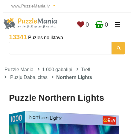
www.PuzzleMania.lv
0
0
13341
Puzles noliktavā
Puzzle Mania
1 000 gabaliņi
Trefl
Puzļu Daba, citas
Northern Lights
Puzzle Northern Lights