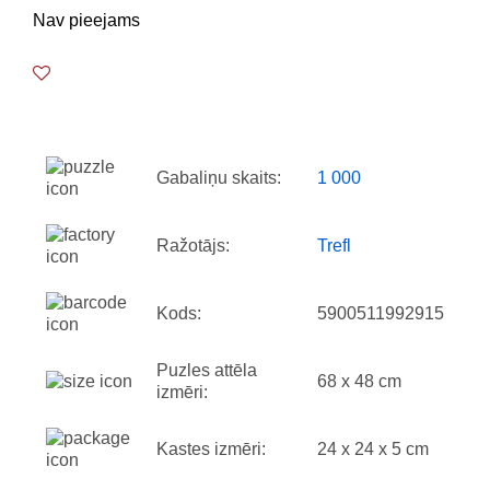
Nav pieejams
Gabaliņu skaits:
1 000
Ražotājs:
Trefl
Kods:
5900511992915
Puzles attēla
68 x 48 cm
izmēri:
Kastes izmēri:
24 x 24 x 5 cm