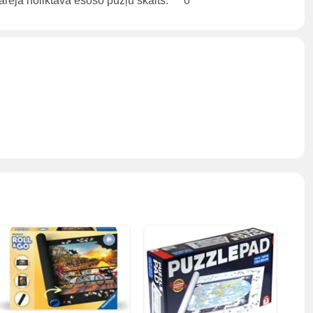
rējā noliktavā esošo pužļu skaits:
0