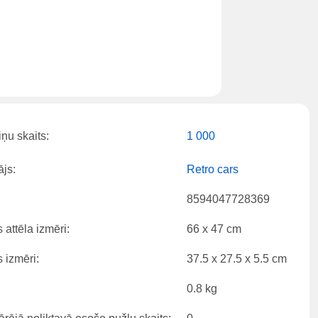
ņu skaits:
1 000
js:
Retro cars
8594047728369
 attēla izmēri:
66 x 47 cm
 izmēri:
37.5 x 27.5 x 5.5 cm
0.8 kg