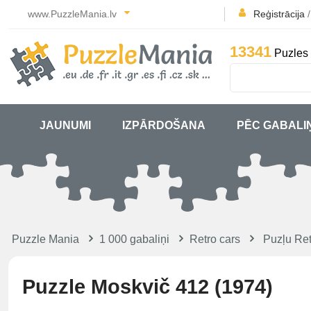
www.PuzzleMania.lv
Reģistrācija
13341
Puzles 
JAUNUMI
IZPĀRDOŠANA
PĒC GABALI
Puzzle Mania
1 000 gabaliņi
Retro cars
Puzļu Ret
Puzzle Moskvič 412 (1974)