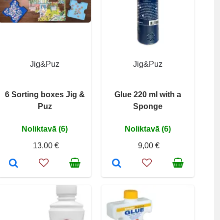
Jig&Puz
Jig&Puz
6 Sorting boxes Jig &
Glue 220 ml with a
Puz
Sponge
Noliktavā (6)
Noliktavā (6)
13,00 €
9,00 €