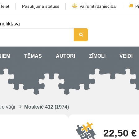
/
Ieiet
Pasūtījuma statuss
Vairumtirdzniecība
P
noliktavā
ŅIEM
TĒMAS
AUTORI
ZĪMOLI
VEIDI
ro vāģi
Moskvič 412 (1974)
22,50 €