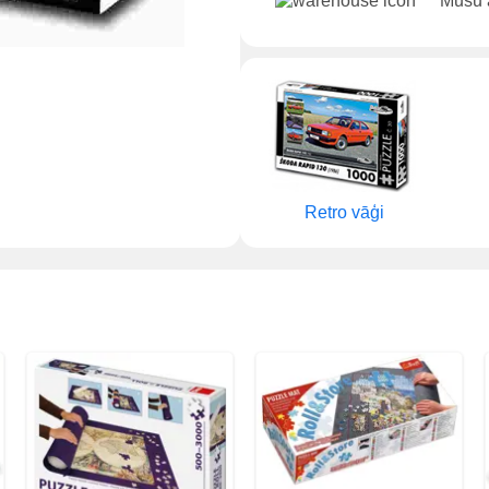
Mūsu ā
Retro vāģi