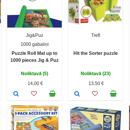
Jig&Puz
Trefl
1000 gabaliņi
Puzzle Roll Mat up to
Hit the Sorter puzzle
1000 pieces Jig & Puz
Noliktavā (5)
Noliktavā (23)
14,00 €
13,50 €