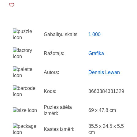
Gabaliņu skaits:
1 000
Ražotājs:
Grafika
Autors:
Dennis Lewan
Kods:
3663384331329
Puzles attēla
69 x 47.8 cm
izmēri:
35.5 x 24.5 x 5.5
Kastes izmēri:
cm