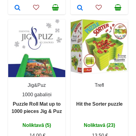
Jig&Puz
Trefl
1000 gabaliņi
Puzzle Roll Mat up to
Hit the Sorter puzzle
1000 pieces Jig & Puz
Noliktavā (5)
Noliktavā (23)
14,00 €
13,50 €