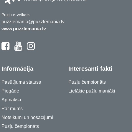
Puzļu e-veikals
puzzlemania@puzzlemania.lv
www.puzzlemania.lv
Informācija
Interesanti fakti
Pasūtījuma statuss
Puzļu čempionāts
Piegāde
Lielākie pužļu maniāķi
Apmaksa
Par mums
Noteikumi un nosacījumi
Puzļu čempionāts