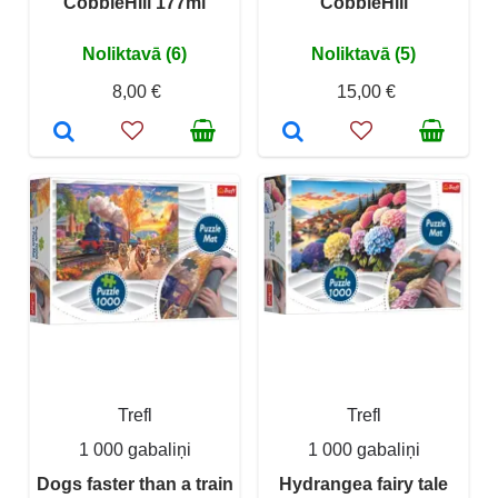
CobbleHill 177ml
CobbleHill
Noliktavā (6)
Noliktavā (5)
8,00 €
15,00 €
Trefl
Trefl
1 000 gabaliņi
1 000 gabaliņi
Dogs faster than a train
Hydrangea fairy tale