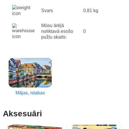
Svars
0.81 kg
Mūsu ārējā
noliktavā esošo
0
pužļu skaits:
Mājas, istabas
Aksesuāri