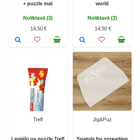
+ puzzle mat
world
Noliktavā (3)
Noliktavā (3)
14,50 €
14,50 €
Trefl
Jig&Puz
Lepidlo na puzzle Trefl
Spatula for spreading