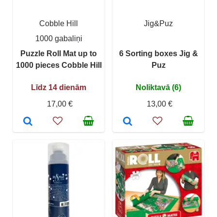
Cobble Hill
Jig&Puz
1000 gabaliņi
Puzzle Roll Mat up to
6 Sorting boxes Jig &
1000 pieces Cobble Hill
Puz
Līdz 14 dienām
Noliktavā (6)
17,00 €
13,00 €