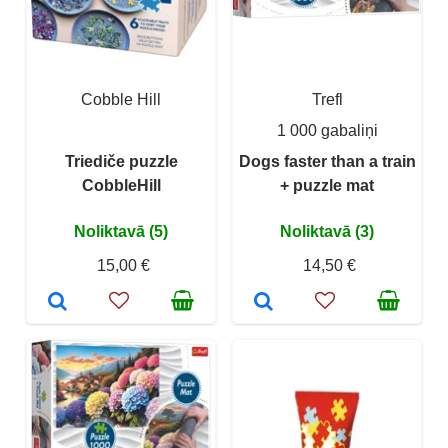
Cobble Hill
Trefl
1 000 gabaliņi
Triediče puzzle
Dogs faster than a train
CobbleHill
+ puzzle mat
Noliktavā (5)
Noliktavā (3)
15,00 €
14,50 €