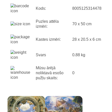
Kods:
8005125314478
Puzles attēla
70 x 50 cm
izmēri:
Kastes izmēri:
28 x 20.5 x 6 cm
Svars
0.88 kg
Mūsu ārējā
noliktavā esošo
0
pužļu skaits: