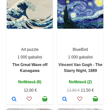
Art puzzle
BlueBird
1 000 gabaliņi
1 000 gabaliņi
The Great Wave off
Vincent Van Gogh - The
Kanagawa
Starry Night, 1889
Noliktavā (6)
Noliktavā (2)
12,00 €
12,80 €
11,50 €