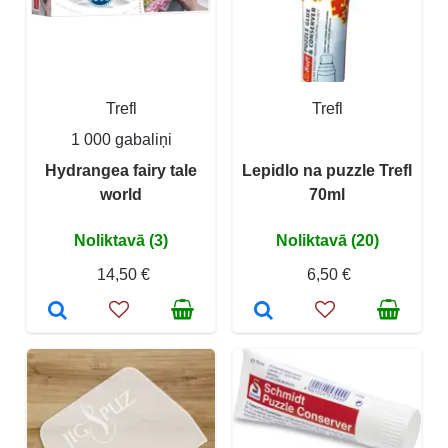
Trefl
Trefl
1 000 gabaliņi
Hydrangea fairy tale
Lepidlo na puzzle Trefl
world
70ml
Noliktavā (3)
Noliktavā (20)
14,50 €
6,50 €