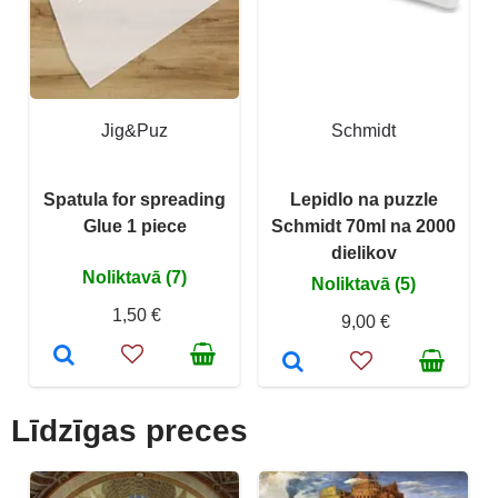
Jig&Puz
Schmidt
Spatula for spreading
Lepidlo na puzzle
Glue 1 piece
Schmidt 70ml na 2000
dielikov
Noliktavā (7)
Noliktavā (5)
1,50 €
9,00 €
Līdzīgas preces