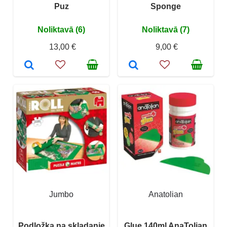
Puz
Sponge
Noliktavā (6)
Noliktavā (7)
13,00 €
9,00 €
Jumbo
Anatolian
Podložka na skladanie
Glue 140ml AnaTolian