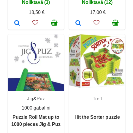
Noliktavā (3)
Noliktavā (12)
18,50 €
17,00 €
Jig&Puz
Trefl
1000 gabaliņi
Puzzle Roll Mat up to
Hit the Sorter puzzle
1000 pieces Jig & Puz