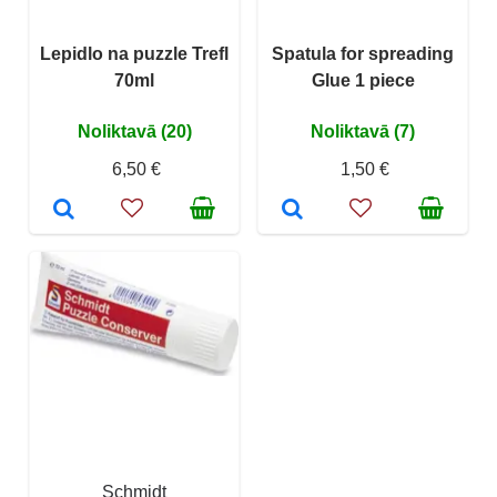
Lepidlo na puzzle Trefl
Spatula for spreading
70ml
Glue 1 piece
Noliktavā (20)
Noliktavā (7)
6,50 €
1,50 €
Schmidt