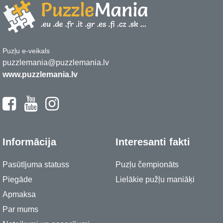
Puzļu e-veikals
puzzlemania@puzzlemania.lv
www.puzzlemania.lv
Informācija
Interesanti fakti
Pasūtījuma statuss
Puzļu čempionāts
Piegāde
Lielākie pužļu maniāķi
Apmaksa
Par mums