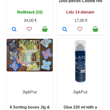
1000 pieces Cobble Hill
Noliktavā (10)
Līdz 14 dienām
34,00 €
17,00 €
Jig&Puz
Jig&Puz
6 Sorting boxes Jig &
Glue 220 ml with a