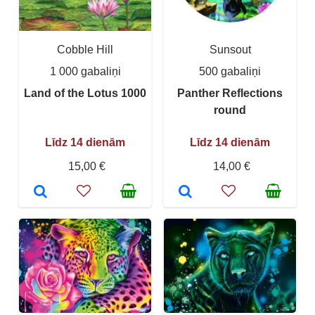
Cobble Hill
Sunsout
1 000 gabaliņi
500 gabaliņi
Land of the Lotus 1000
Panther Reflections
round
Līdz 14 dienām
Līdz 14 dienām
15,00 €
14,00 €