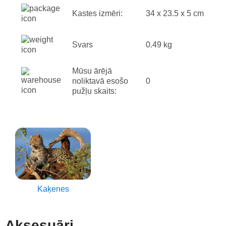
Kastes izmēri:
34 x 23.5 x 5 cm
Svars
0.49 kg
Mūsu ārējā
noliktavā esošo
0
pužļu skaits:
Kaķenes
Aksesuāri