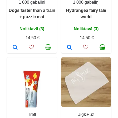
1 000 gabaliņi
1 000 gabaliņi
Dogs faster than a train
Hydrangea fairy tale
+ puzzle mat
world
Noliktavā (3)
Noliktavā (3)
14,50 €
14,50 €
Trefl
Jig&Puz