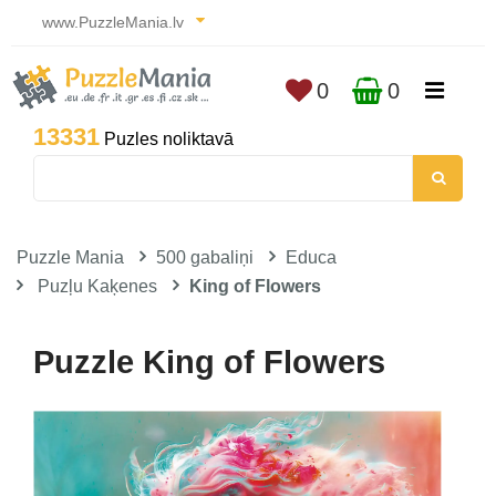
www.PuzzleMania.lv
0
0
13331
Puzles noliktavā
Puzzle Mania
500 gabaliņi
Educa
Puzļu Kaķenes
King of Flowers
Puzzle King of Flowers