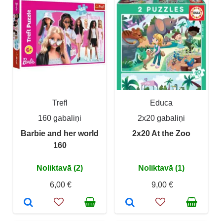
Trefl
Educa
160 gabaliņi
2x20 gabaliņi
Barbie and her world
2x20 At the Zoo
160
Noliktavā (2)
Noliktavā (1)
6,00 €
9,00 €