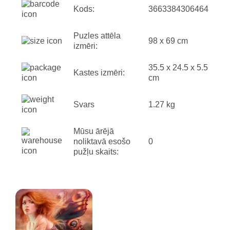
Kods:
3663384306464
Puzles attēla
98 x 69 cm
izmēri:
35.5 x 24.5 x 5.5
Kastes izmēri:
cm
Svars
1.27 kg
Mūsu ārējā
noliktavā esošo
0
pužļu skaits: