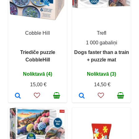
Cobble Hill
Trefl
1 000 gabaliņi
Triediče puzzle
Dogs faster than a train
CobbleHill
+ puzzle mat
Noliktavā (4)
Noliktavā (3)
15,00 €
14,50 €