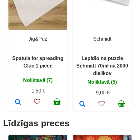
Jig&Puz
Schmidt
Spatula for spreading
Lepidlo na puzzle
Glue 1 piece
Schmidt 70ml na 2000
dielikov
Noliktavā (7)
Noliktavā (5)
1,50 €
9,00 €
Līdzīgas preces