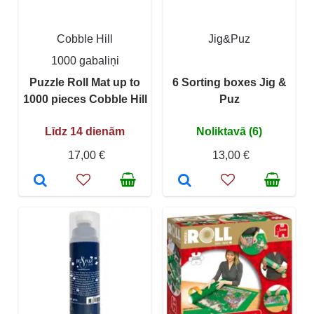
Cobble Hill
Jig&Puz
1000 gabaliņi
Puzzle Roll Mat up to
6 Sorting boxes Jig &
1000 pieces Cobble Hill
Puz
Līdz 14 dienām
Noliktavā (6)
17,00 €
13,00 €