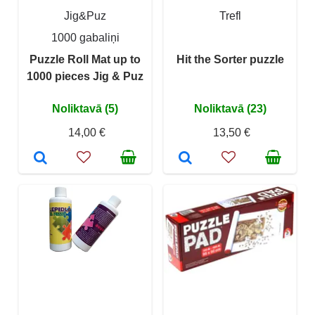
Jig&Puz
Trefl
1000 gabaliņi
Puzzle Roll Mat up to
Hit the Sorter puzzle
1000 pieces Jig & Puz
Noliktavā (5)
Noliktavā (23)
14,00 €
13,50 €