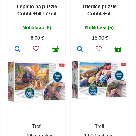
Lepidlo na puzzle
Triediče puzzle
CobbleHill 177ml
CobbleHill
Noliktavā (6)
Noliktavā (5)
8,00 €
15,00 €
Trefl
Trefl
1 000 gabaliņi
1 000 gabaliņi