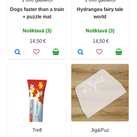
Dogs faster than a train
Hydrangea fairy tale
+ puzzle mat
world
Noliktavā (3)
Noliktavā (3)
14,50 €
14,50 €
Trefl
Jig&Puz