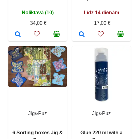
Noliktavā (10)
Līdz 14 dienām
34,00 €
17,00 €
Jig&Puz
Jig&Puz
6 Sorting boxes Jig &
Glue 220 ml with a