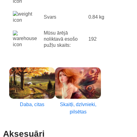
Svars
0.84 kg
Mūsu ārējā
noliktavā esošo
192
pužļu skaits:
Daba, citas
Skaitļi, dzīvnieki,
pilsētas
Aksesuāri