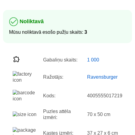
Noliktavā
Mūsu noliktavā esošo pužļu skaits:
3
Gabaliņu skaits:
1 000
Ražotājs:
Ravensburger
Kods:
4005555017219
Puzles attēla
70 x 50 cm
izmēri:
Kastes izmēri:
37 x 27 x 6 cm