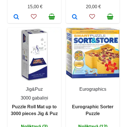
15,00 €
20,00 €
Jig&Puz
Eurographics
3000 gabaliņi
Puzzle Roll Mat up to
Eurographic Sorter
3000 pieces Jig & Puz
Puzzle
Noliktavā (3)
Noliktavā (12)