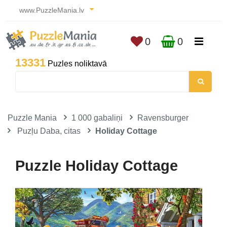
www.PuzzleMania.lv
0
0
13331
Puzles noliktavā
Puzzle Mania
1 000 gabaliņi
Ravensburger
Puzļu Daba, citas
Holiday Cottage
Puzzle Holiday Cottage