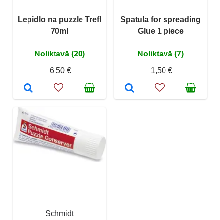
Lepidlo na puzzle Trefl
Spatula for spreading
70ml
Glue 1 piece
Noliktavā (20)
Noliktavā (7)
6,50 €
1,50 €
Schmidt