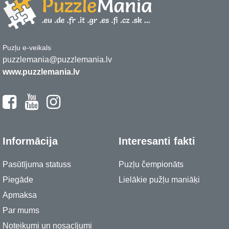
Puzļu e-veikals
puzzlemania@puzzlemania.lv
www.puzzlemania.lv
Informācija
Interesanti fakti
Pasūtījuma statuss
Puzļu čempionāts
Piegāde
Lielākie pužļu maniāķi
Apmaksa
Par mums
Noteikumi un nosacījumi