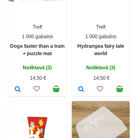
Trefl
Trefl
1 000 gabaliņi
1 000 gabaliņi
Dogs faster than a train
Hydrangea fairy tale
+ puzzle mat
world
Noliktavā (3)
Noliktavā (3)
14,50 €
14,50 €