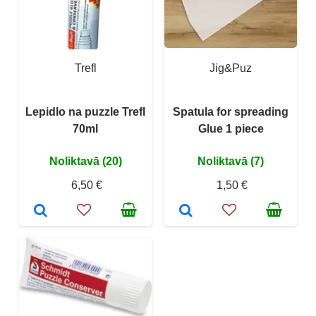
Trefl
Jig&Puz
Lepidlo na puzzle Trefl
Spatula for spreading
70ml
Glue 1 piece
Noliktavā (20)
Noliktavā (7)
6,50 €
1,50 €