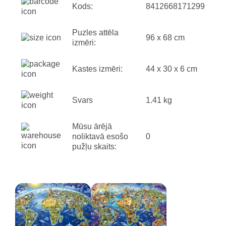
Kods:
8412668171299
Puzles attēla
96 x 68 cm
izmēri:
Kastes izmēri:
44 x 30 x 6 cm
Svars
1.41 kg
Mūsu ārējā
noliktavā esošo
0
pužļu skaits: