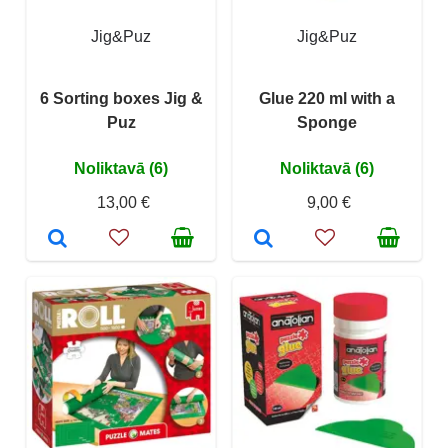
Jig&Puz
Jig&Puz
6 Sorting boxes Jig &
Glue 220 ml with a
Puz
Sponge
Noliktavā (6)
Noliktavā (6)
13,00 €
9,00 €