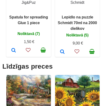
Jig&Puz
Schmidt
Spatula for spreading
Lepidlo na puzzle
Glue 1 piece
Schmidt 70ml na 2000
dielikov
Noliktavā (7)
Noliktavā (5)
1,50 €
9,00 €
Līdzīgas preces