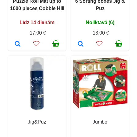
Puzzle Roll Mat up to
6 Sorting boxes Jig &
1000 pieces Cobble Hill
Puz
Līdz 14 dienām
Noliktavā (6)
17,00 €
13,00 €
Jig&Puz
Jumbo