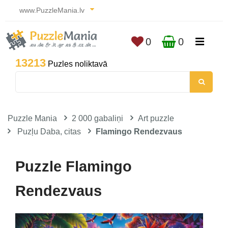
www.PuzzleMania.lv
0
0
13213
Puzles noliktavā
Puzzle Mania
2 000 gabaliņi
Art puzzle
Puzļu Daba, citas
Flamingo Rendezvaus
Puzzle Flamingo
Rendezvaus