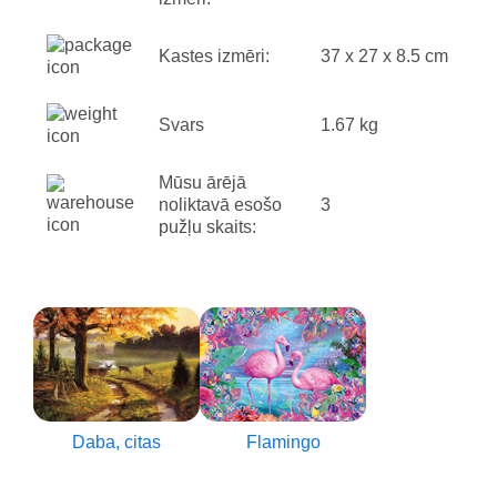
Kastes izmēri:
37 x 27 x 8.5 cm
Svars
1.67 kg
Mūsu ārējā
noliktavā esošo
3
pužļu skaits:
Daba, citas
Flamingo