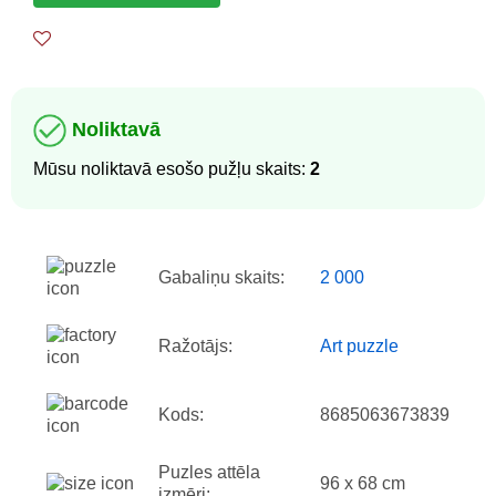
Noliktavā
Mūsu noliktavā esošo pužļu skaits:
2
Gabaliņu skaits:
2 000
Ražotājs:
Art puzzle
Kods:
8685063673839
Puzles attēla
96 x 68 cm
izmēri: