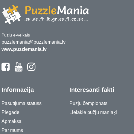
Puzļu e-veikals
puzzlemania@puzzlemania.lv
www.puzzlemania.lv
Informācija
Interesanti fakti
Pasūtījuma statuss
Puzļu čempionāts
Piegāde
Lielākie pužļu maniāķi
Apmaksa
Par mums