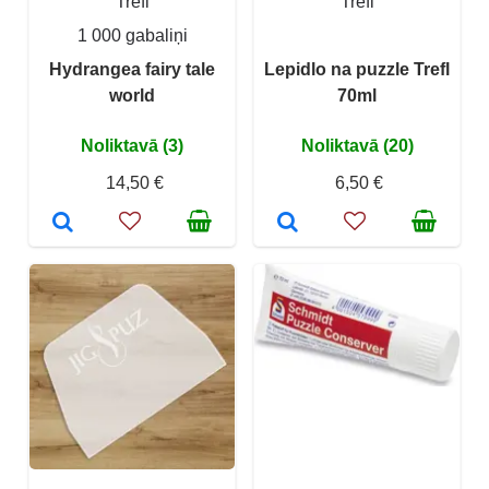
Trefl
Trefl
1 000 gabaliņi
Hydrangea fairy tale
Lepidlo na puzzle Trefl
world
70ml
Noliktavā (3)
Noliktavā (20)
14,50 €
6,50 €