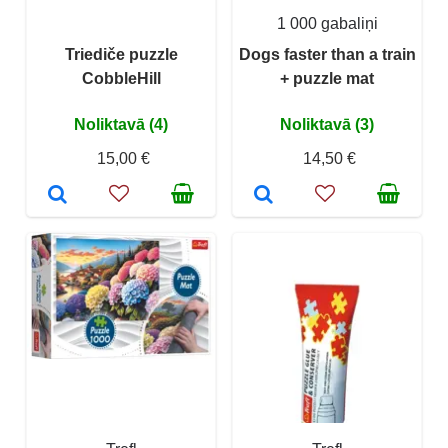
1 000 gabaliņi
Triediče puzzle
Dogs faster than a train
CobbleHill
+ puzzle mat
Noliktavā (4)
Noliktavā (3)
15,00 €
14,50 €