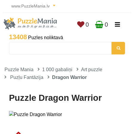
www.PuzzleMania.lv
0
0
13408
Puzles noliktavā
Puzzle Mania
1 000 gabaliņi
Art puzzle
Puzļu Fantāzija
Dragon Warrior
Puzzle Dragon Warrior