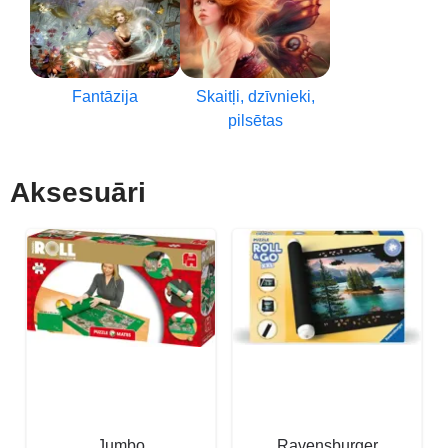
Fantāzija
Skaitļi, dzīvnieki,
pilsētas
Aksesuāri
Jumbo
Ravensburger