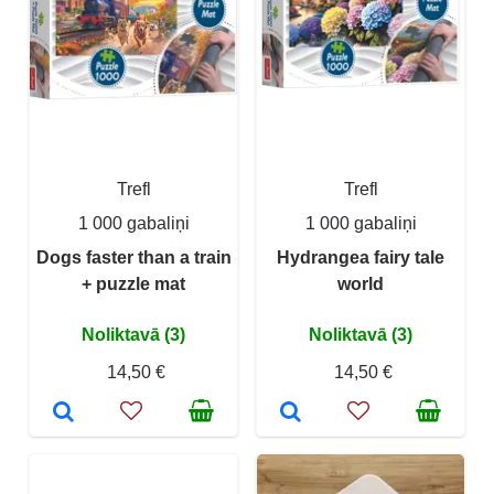
Trefl
Trefl
1 000 gabaliņi
1 000 gabaliņi
Dogs faster than a train
Hydrangea fairy tale
+ puzzle mat
world
Noliktavā (3)
Noliktavā (3)
14,50 €
14,50 €