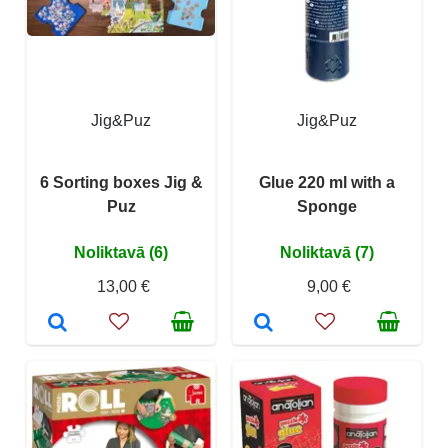
Jig&Puz
Jig&Puz
6 Sorting boxes Jig &
Glue 220 ml with a
Puz
Sponge
Noliktavā (6)
Noliktavā (7)
13,00 €
9,00 €