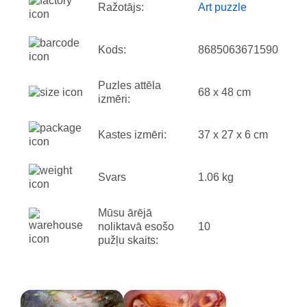
Ražotājs:
Art puzzle
Kods:
8685063671590
Puzles attēla
68 x 48 cm
izmēri:
Kastes izmēri:
37 x 27 x 6 cm
Svars
1.06 kg
Mūsu ārējā
noliktavā esošo
10
pužļu skaits: