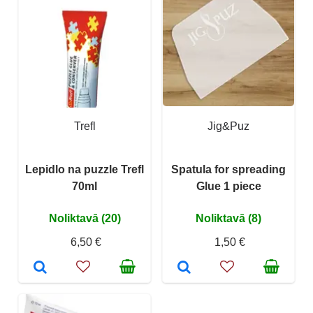
Trefl
Jig&Puz
Lepidlo na puzzle Trefl
Spatula for spreading
70ml
Glue 1 piece
Noliktavā (20)
Noliktavā (8)
6,50 €
1,50 €