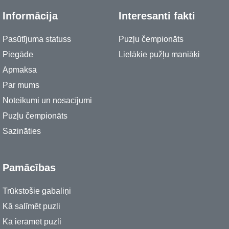
Informācija
Interesanti fakti
Pasūtījuma statuss
Puzļu čempionāts
Piegāde
Lielākie pužļu maniāķi
Apmaksa
Par mums
Noteikumi un nosacījumi
Puzļu čempionāts
Sazināties
Pamācības
Trūkstošie gabaliņi
Kā salīmēt puzli
Kā ierāmēt puzli