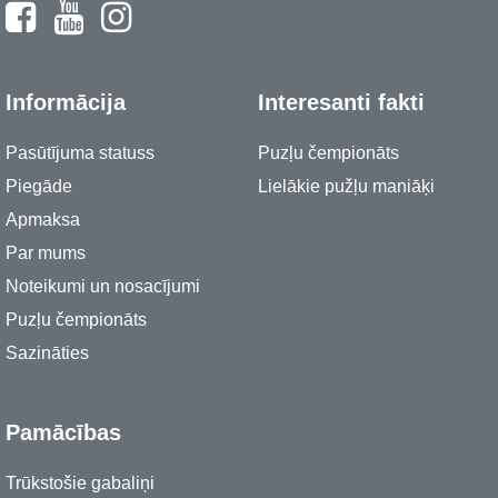
Informācija
Interesanti fakti
Pasūtījuma statuss
Puzļu čempionāts
Piegāde
Lielākie pužļu maniāķi
Apmaksa
Par mums
Noteikumi un nosacījumi
Puzļu čempionāts
Sazināties
Pamācības
Trūkstošie gabaliņi