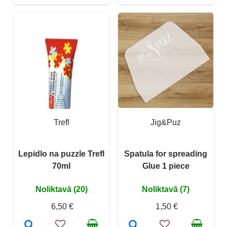
Trefl
Jig&Puz
Lepidlo na puzzle Trefl
Spatula for spreading
70ml
Glue 1 piece
Noliktavā (20)
Noliktavā (7)
6,50 €
1,50 €