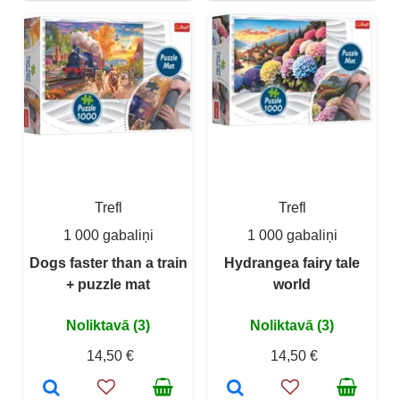
Trefl
Trefl
1 000 gabaliņi
1 000 gabaliņi
Dogs faster than a train
Hydrangea fairy tale
+ puzzle mat
world
Noliktavā (3)
Noliktavā (3)
14,50 €
14,50 €