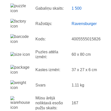
Gabaliņu skaits:
1 500
Ražotājs:
Ravensburger
Kods:
4005555015826
Puzles attēla
60 x 80 cm
izmēri:
Kastes izmēri:
37 x 27 x 6 cm
Svars
1.11 kg
Mūsu ārējā
noliktavā esošo
167
pužļu skaits: