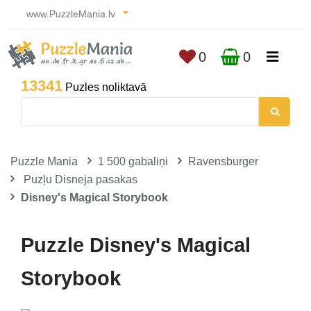
www.PuzzleMania.lv
0
0
13341
Puzles noliktavā
Puzzle Mania
1 500 gabaliņi
Ravensburger
Puzļu Disneja pasakas
Disney's Magical Storybook
Puzzle Disney's Magical
Storybook