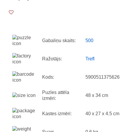
Gabaliņu skaits:
500
Ražotājs:
Trefl
Kods:
5900511375626
Puzles attēla
48 x 34 cm
izmēri:
Kastes izmēri:
40 x 27 x 4.5 cm
Svars
0.6 kg