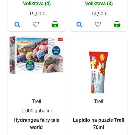
Noliktavā (4)
Noliktavā (3)
15,00 €
14,50 €
Trefl
Trefl
1 000 gabaliņi
Hydrangea fairy tale
Lepidlo na puzzle Trefl
world
70ml