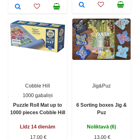
Cobble Hill
Jig&Puz
1000 gabaliņi
Puzzle Roll Mat up to
6 Sorting boxes Jig &
1000 pieces Cobble Hill
Puz
Līdz 14 dienām
Noliktavā (6)
17,00 €
13,00 €