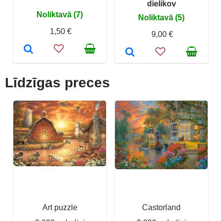
dielikov
Noliktavā (7)
Noliktavā (5)
1,50 €
9,00 €
Līdzīgas preces
Art puzzle
Castorland