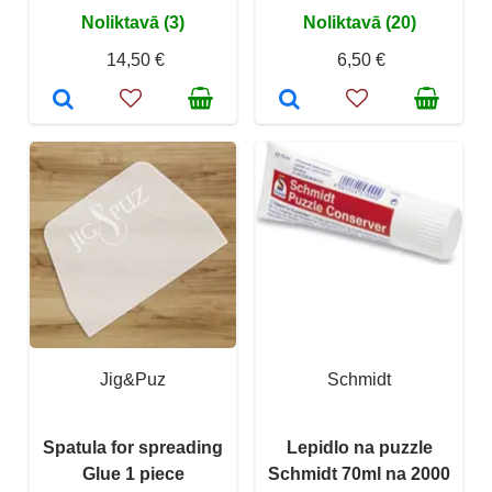
Noliktavā (3)
Noliktavā (20)
14,50 €
6,50 €
Jig&Puz
Schmidt
Spatula for spreading
Lepidlo na puzzle
Glue 1 piece
Schmidt 70ml na 2000