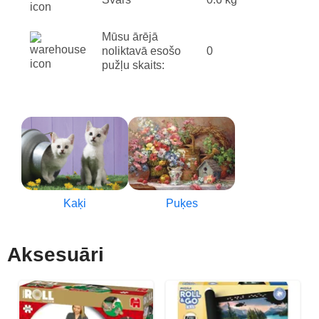
Mūsu ārējā
noliktavā esošo
0
pužļu skaits:
Kaķi
Puķes
Aksesuāri