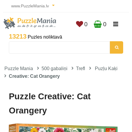
www.PuzzleMania.lv
0
0
13213
Puzles noliktavā
Puzzle Mania
500 gabaliņi
Trefl
Puzļu Kaķi
Creative: Cat Orangery
Puzzle Creative: Cat
Orangery