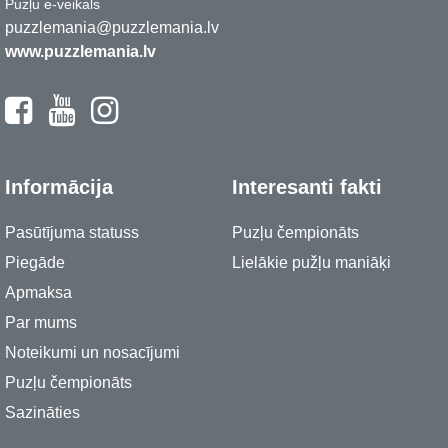
Puzļu e-veikals
puzzlemania@puzzlemania.lv
www.puzzlemania.lv
Informācija
Interesanti fakti
Pasūtījuma statuss
Puzļu čempionāts
Piegāde
Lielākie pužļu maniāķi
Apmaksa
Par mums
Noteikumi un nosacījumi
Puzļu čempionāts
Sazināties