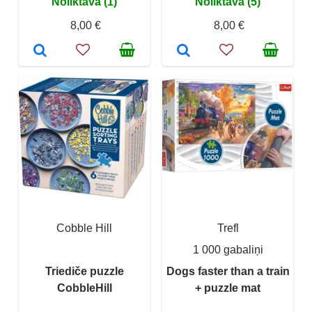
Noliktavā (1)
Noliktavā (5)
8,00 €
8,00 €
Cobble Hill
Trefl
1 000 gabaliņi
Triediče puzzle
Dogs faster than a train
CobbleHill
+ puzzle mat