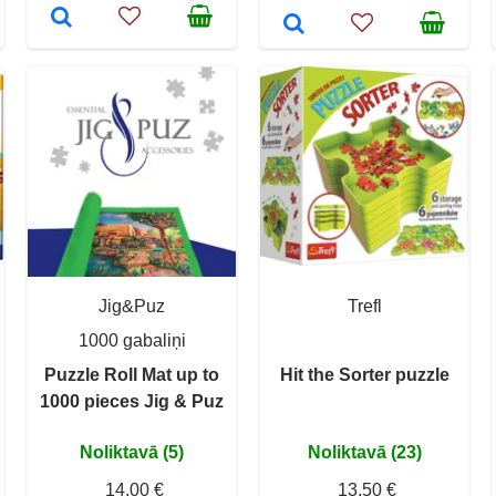
Jig&Puz
Trefl
1000 gabaliņi
Puzzle Roll Mat up to
Hit the Sorter puzzle
1000 pieces Jig & Puz
Noliktavā (5)
Noliktavā (23)
14,00 €
13,50 €