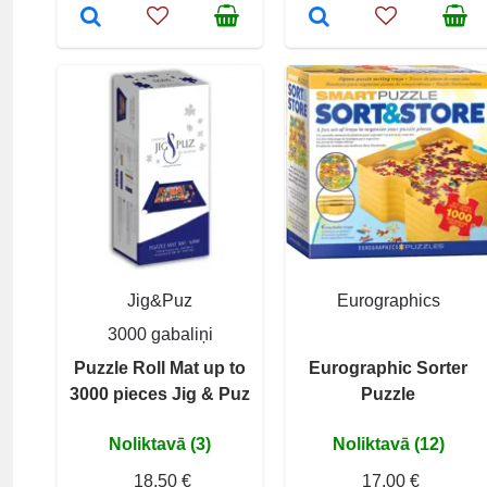
Jig&Puz
Eurographics
3000 gabaliņi
Puzzle Roll Mat up to
Eurographic Sorter
3000 pieces Jig & Puz
Puzzle
Noliktavā (3)
Noliktavā (12)
18,50 €
17,00 €