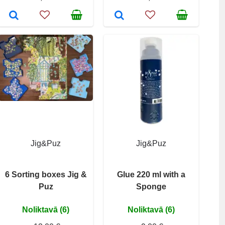
Jig&Puz
Jig&Puz
6 Sorting boxes Jig &
Glue 220 ml with a
Puz
Sponge
Noliktavā (6)
Noliktavā (6)