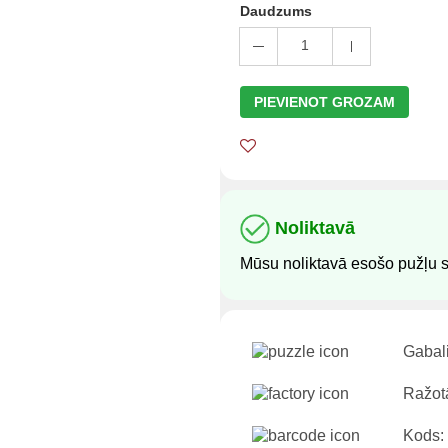
Daudzums
1
PIEVIENOT GROZAM
Noliktavā
Mūsu noliktavā esošo pužļu s
Gabali
Ražotā
Kods: