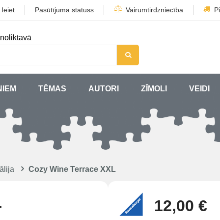
/
Ieiet
Pasūtījuma statuss
Vairumtirdzniecība
P
noliktavā
ŅIEM
TĒMAS
AUTORI
ZĪMOLI
VEIDI
ālija
Cozy Wine Terrace XXL
L
12,00 €