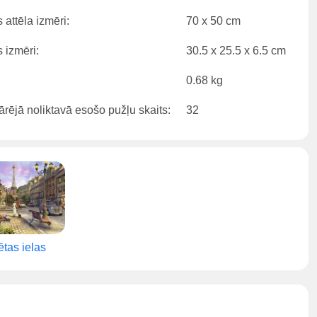
 attēla izmēri:
70 x 50 cm
 izmēri:
30.5 x 25.5 x 6.5 cm
0.68 kg
rējā noliktavā esošo pužļu skaits:
32
ētas ielas