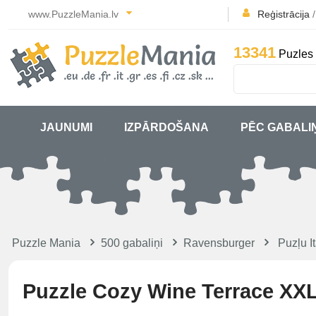
www.PuzzleMania.lv
Reģistrācija
13341
Puzles 
JAUNUMI
IZPĀRDOŠANA
PĒC GABALI
Puzzle Mania
500 gabaliņi
Ravensburger
Puzļu It
Puzzle Cozy Wine Terrace XX