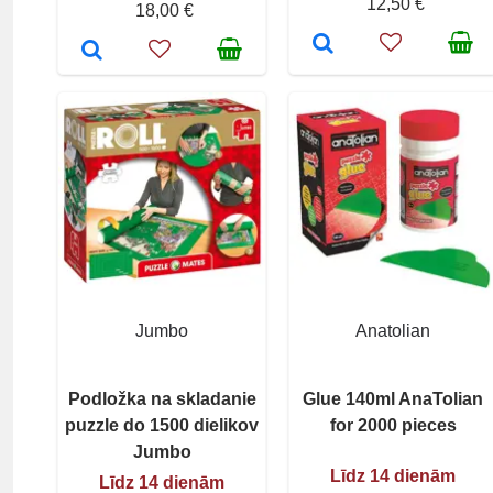
12,50 €
18,00 €
Jumbo
Anatolian
Podložka na skladanie
Glue 140ml AnaTolian
puzzle do 1500 dielikov
for 2000 pieces
Jumbo
Līdz 14 dienām
Līdz 14 dienām