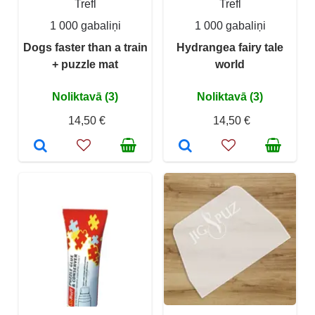
Trefl
Trefl
1 000 gabaliņi
1 000 gabaliņi
Dogs faster than a train
Hydrangea fairy tale
+ puzzle mat
world
Noliktavā (3)
Noliktavā (3)
14,50 €
14,50 €