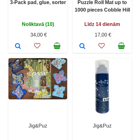
3-Pack pad, glue, sorter
Puzzle Roll Mat up to
1000 pieces Cobble Hill
Noliktavā (10)
Līdz 14 dienām
34,00 €
17,00 €
Jig&Puz
Jig&Puz