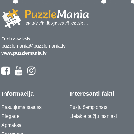
Puzļu e-veikals
puzzlemania@puzzlemania.lv
www.puzzlemania.lv
Informācija
Interesanti fakti
Pasūtījuma statuss
Puzļu čempionāts
Piegāde
Lielākie pužļu maniāķi
Apmaksa