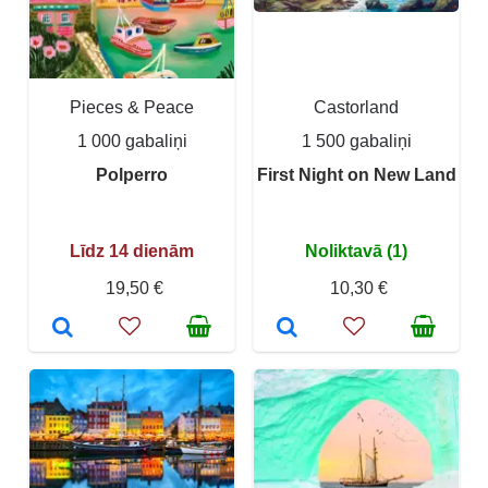
Pieces & Peace
Castorland
1 000 gabaliņi
1 500 gabaliņi
Polperro
First Night on New Land
Līdz 14 dienām
Noliktavā (1)
19,50 €
10,30 €