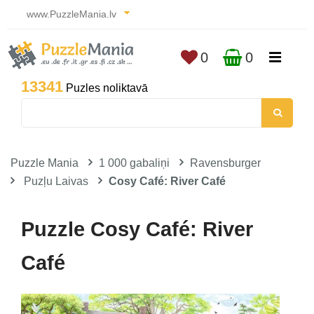
www.PuzzleMania.lv
0
0
13341
Puzles noliktavā
Puzzle Mania
1 000 gabaliņi
Ravensburger
Puzļu Laivas
Cosy Café: River Café
Puzzle Cosy Café: River
Café