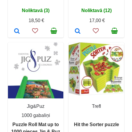
Noliktavā (3)
Noliktavā (12)
18,50 €
17,00 €
Jig&Puz
Trefl
1000 gabaliņi
Puzzle Roll Mat up to
Hit the Sorter puzzle
1000 pieces Jig & Puz