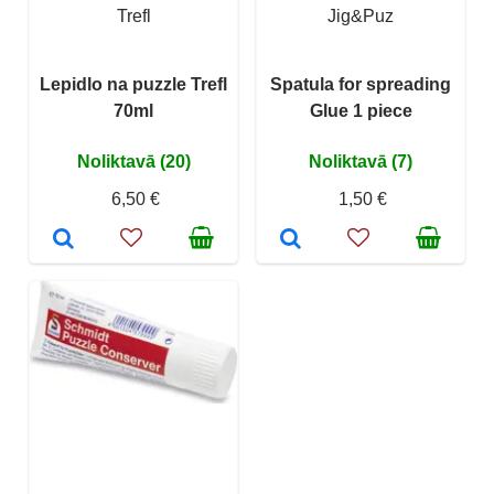
Trefl
Jig&Puz
Lepidlo na puzzle Trefl
Spatula for spreading
70ml
Glue 1 piece
Noliktavā (20)
Noliktavā (7)
6,50 €
1,50 €