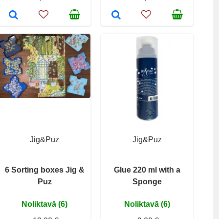
Jig&Puz
Jig&Puz
6 Sorting boxes Jig &
Glue 220 ml with a
Puz
Sponge
Noliktavā (6)
Noliktavā (6)