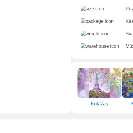
Puz
Kas
Sva
Mūs
Kolāžas