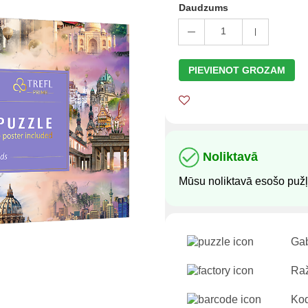
Daudzums
1
PIEVIENOT GROZAM
Noliktavā
Mūsu noliktavā esošo pužļ
Gab
Raž
Kod