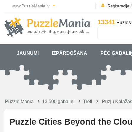
www.PuzzleMania.lv
Reģistrācija
13341
Puzles 
JAUNUMI
IZPĀRDOŠANA
PĒC GABALI
Puzzle Mania
13 500 gabaliņi
Trefl
Puzļu Kolāža
Puzzle Cities Beyond the Clo