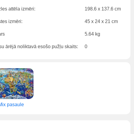
les attēla izmēri:
198.6 x 137.6 cm
tes izmēri:
45 x 24 x 21 cm
rs
5.64 kg
u ārējā noliktavā esošo pužļu skaits:
0
Mix pasaule