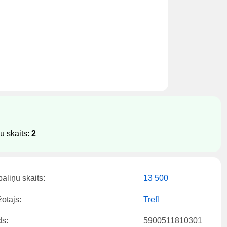
u skaits:
2
aliņu skaits:
13 500
otājs:
Trefl
s:
5900511810301