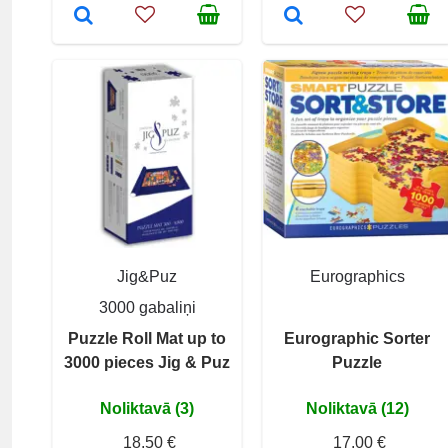
Jig&Puz
Eurographics
3000 gabaliņi
Puzzle Roll Mat up to
Eurographic Sorter
3000 pieces Jig & Puz
Puzzle
Noliktavā (3)
Noliktavā (12)
18,50 €
17,00 €