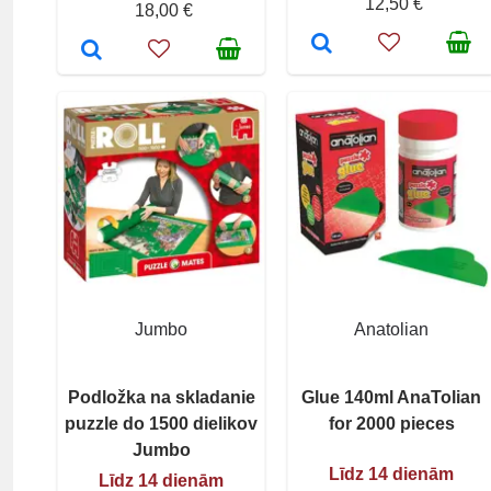
12,50 €
18,00 €
Jumbo
Anatolian
Podložka na skladanie
Glue 140ml AnaTolian
puzzle do 1500 dielikov
for 2000 pieces
Jumbo
Līdz 14 dienām
Līdz 14 dienām