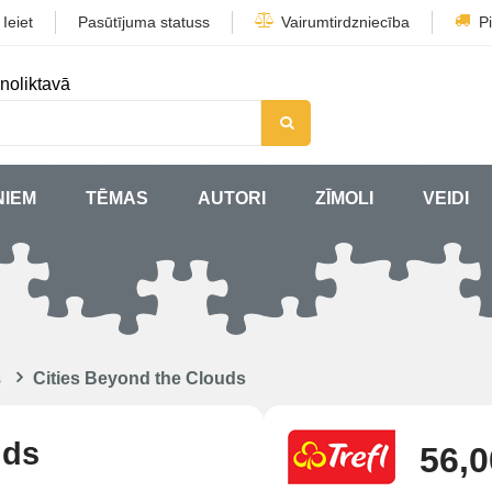
/
Ieiet
Pasūtījuma statuss
Vairumtirdzniecība
P
noliktavā
ŅIEM
TĒMAS
AUTORI
ZĪMOLI
VEIDI
s
Cities Beyond the Clouds
uds
56,0