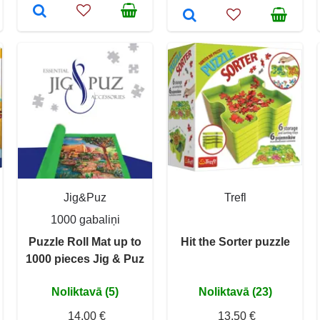
Jig&Puz
Trefl
1000 gabaliņi
Puzzle Roll Mat up to
Hit the Sorter puzzle
1000 pieces Jig & Puz
Noliktavā (5)
Noliktavā (23)
14,00 €
13,50 €