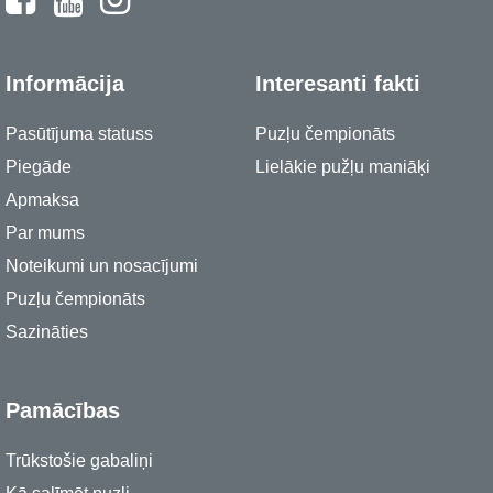
Informācija
Interesanti fakti
Pasūtījuma statuss
Puzļu čempionāts
Piegāde
Lielākie pužļu maniāķi
Apmaksa
Par mums
Noteikumi un nosacījumi
Puzļu čempionāts
Sazināties
Pamācības
Trūkstošie gabaliņi