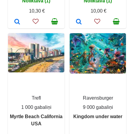
Noliktavā (1)
Noliktavā (1)
10,30 €
10,00 €
Trefl
Ravensburger
1 000 gabaliņi
9 000 gabaliņi
Myrtle Beach California
Kingdom under water
USA