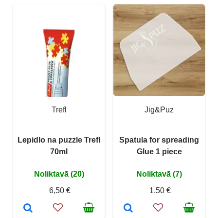
Trefl
Jig&Puz
Lepidlo na puzzle Trefl
Spatula for spreading
70ml
Glue 1 piece
Noliktavā (20)
Noliktavā (7)
6,50 €
1,50 €