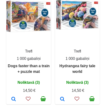
Trefl
Trefl
1 000 gabaliņi
1 000 gabaliņi
Dogs faster than a train
Hydrangea fairy tale
+ puzzle mat
world
Noliktavā (3)
Noliktavā (3)
14,50 €
14,50 €