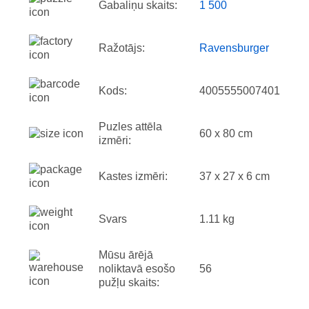
Gabaliņu skaits:
1 500
Ražotājs:
Ravensburger
Kods:
4005555007401
Puzles attēla
60 x 80 cm
izmēri:
Kastes izmēri:
37 x 27 x 6 cm
Svars
1.11 kg
Mūsu ārējā
noliktavā esošo
56
pužļu skaits: