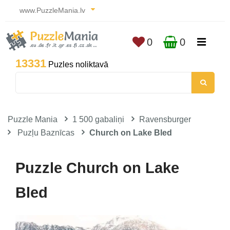
www.PuzzleMania.lv
0
0
13331
Puzles noliktavā
Puzzle Mania
1 500 gabaliņi
Ravensburger
Puzļu Baznīcas
Church on Lake Bled
Puzzle Church on Lake
Bled