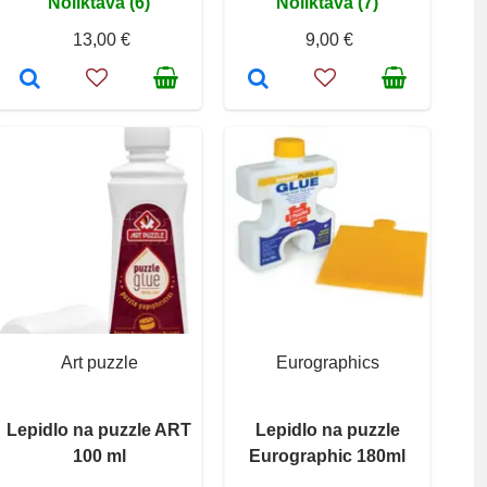
Noliktavā (6)
Noliktavā (7)
13,00 €
9,00 €
Art puzzle
Eurographics
Lepidlo na puzzle ART
Lepidlo na puzzle
100 ml
Eurographic 180ml