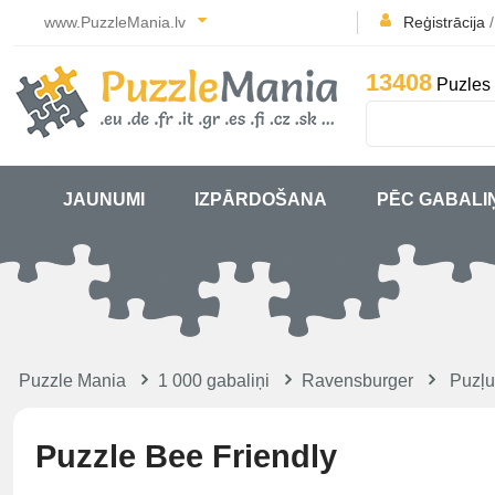
www.PuzzleMania.lv
Reģistrācija
13408
Puzles 
JAUNUMI
IZPĀRDOŠANA
PĒC GABALI
Puzzle Mania
1 000 gabaliņi
Ravensburger
Puzļu
Puzzle Bee Friendly