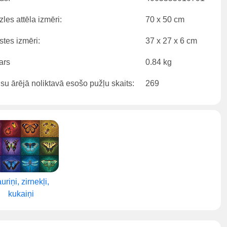
les attēla izmēri:
70 x 50 cm
stes izmēri:
37 x 27 x 6 cm
ars
0.84 kg
su ārējā noliktavā esošo pužļu skaits:
269
uriņi, zirnekļi,
kukaiņi