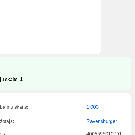
u skaits:
1
baliņu skaits:
1 000
žotājs:
Ravensburger
ds:
4005555010791