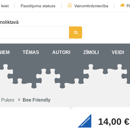
/
Ieiet
Pasūtījuma statuss
Vairumtirdzniecība
P
noliktavā
ŅIEM
TĒMAS
AUTORI
ZĪMOLI
VEIDI
 Puķes
Bee Friendly
14,00 €