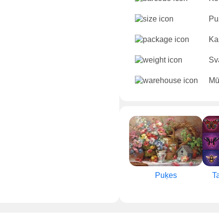
Puz
Ka
Sv
Mū
Puķes
Ta