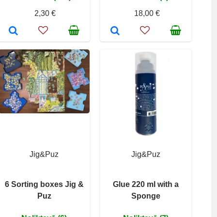
2,30 €
18,00 €
Jig&Puz
Jig&Puz
6 Sorting boxes Jig &
Glue 220 ml with a
Puz
Sponge