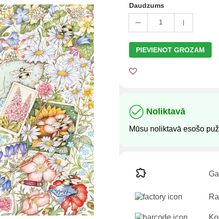
Daudzums
1
PIEVIENOT GROZAM
Noliktavā
Mūsu noliktavā esošo pužļ
Ga
Ra
Ko