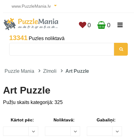
www.PuzzleMania.lv
0
0
13341
Puzles noliktavā
Puzzle Mania
Zīmoli
Art Puzzle
Art Puzzle
Pužļu skaits kategorijā: 325
Kārtot pēc:
Noliktavā:
Gabaliņi: