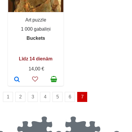
Art puzzle
1 000 gabaliņi
Buckets
Līdz 14 dienām
14,00 €
1
2
3
4
5
6
7