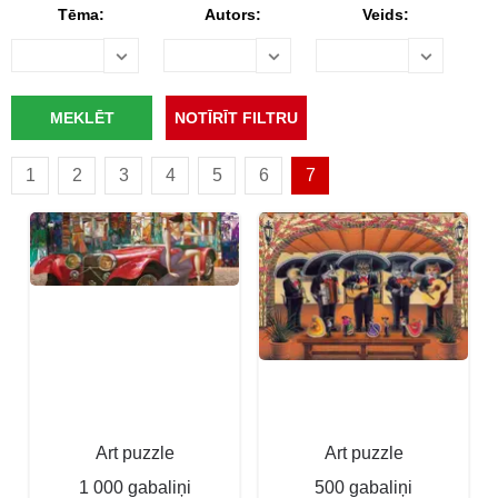
Tēma:
Autors:
Veids:
1
2
3
4
5
6
7
Art puzzle
Art puzzle
1 000 gabaliņi
500 gabaliņi