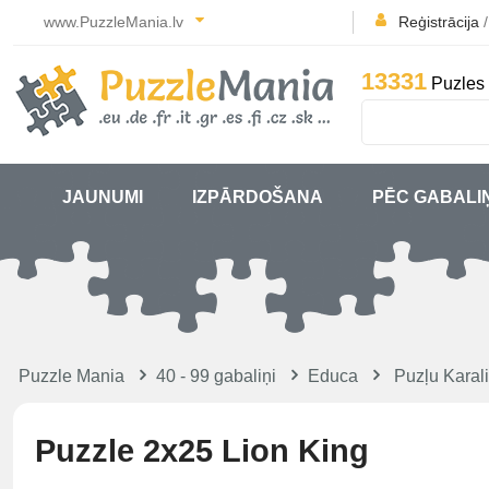
www.PuzzleMania.lv
Reģistrācija
13331
Puzles 
JAUNUMI
IZPĀRDOŠANA
PĒC GABALI
Puzzle Mania
40 - 99 gabaliņi
Educa
Puzļu Karal
Puzzle 2x25 Lion King