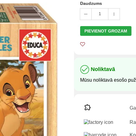
Daudzums
1
PIEVIENOT GROZAM
Noliktavā
Mūsu noliktavā esošo pužļ
Ga
Ra
Ko