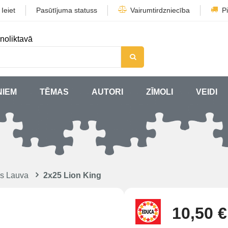
/
Ieiet
Pasūtījuma statuss
Vairumtirdzniecība
P
noliktavā
ŅIEM
TĒMAS
AUTORI
ZĪMOLI
VEIDI
is Lauva
2x25 Lion King
10,50 €