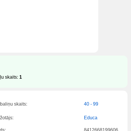
u skaits:
1
baliņu skaits:
40 - 99
žotājs:
Educa
ds:
8412668199606