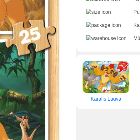
Puz
Ka
Mū
Karalis Lauva