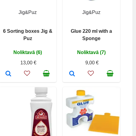
Jig&Puz
Jig&Puz
6 Sorting boxes Jig &
Glue 220 ml with a
Puz
Sponge
Noliktavā (6)
Noliktavā (7)
13,00 €
9,00 €