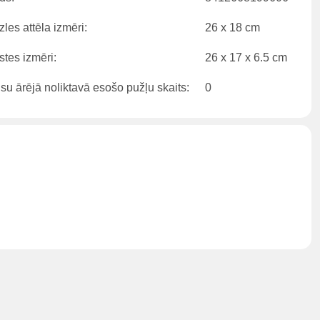
les attēla izmēri:
26 x 18 cm
stes izmēri:
26 x 17 x 6.5 cm
su ārējā noliktavā esošo pužļu skaits:
0