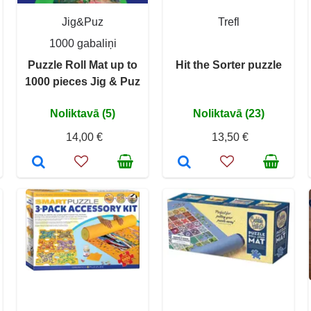
Jig&Puz
Trefl
1000 gabaliņi
Puzzle Roll Mat up to
Hit the Sorter puzzle
1000 pieces Jig & Puz
Noliktavā (5)
Noliktavā (23)
14,00 €
13,50 €