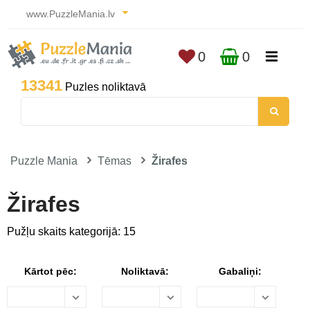
www.PuzzleMania.lv
0
0
13341
Puzles noliktavā
Puzzle Mania
Tēmas
Žirafes
Žirafes
Pužļu skaits kategorijā: 15
Kārtot pēc:
Noliktavā:
Gabaliņi: