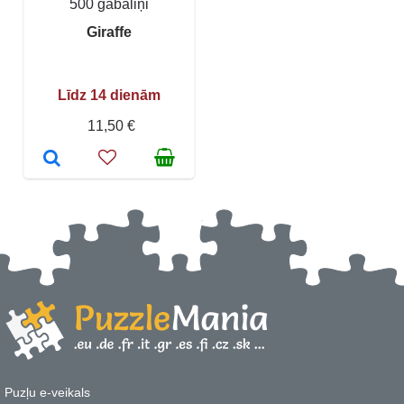
500 gabaliņi
Giraffe
Līdz 14 dienām
11,50 €
Puzļu e-veikals