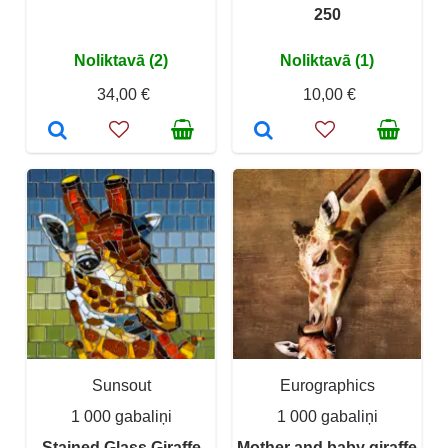
250
Noliktavā (2)
Noliktavā (1)
34,00 €
10,00 €
Sunsout
Eurographics
1 000 gabaliņi
1 000 gabaliņi
Stained Glass Giraffe
Mother and baby giraffe