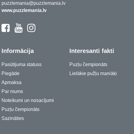
puzzlemania@puzzlemania.lv
www.puzzlemania.lv
Informācija
Interesanti fakti
Pasūtījuma statuss
Puzļu čempionāts
Piegāde
Lielākie pužļu maniāķi
Apmaksa
Par mums
Noteikumi un nosacījumi
Puzļu čempionāts
Sazināties