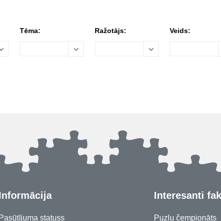
Tēma:
Ražotājs:
Veids:
Informācija
Interesanti fak
Pasūtījuma statuss
Puzļu čempionāts