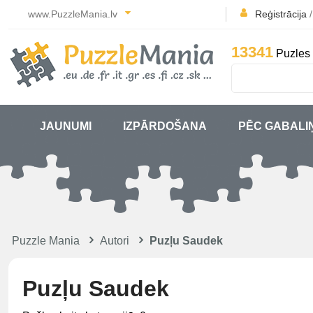
www.PuzzleMania.lv
Reģistrācija
13341
Puzles 
JAUNUMI
IZPĀRDOŠANA
PĒC GABALI
Puzzle Mania
Autori
Puzļu Saudek
Puzļu Saudek