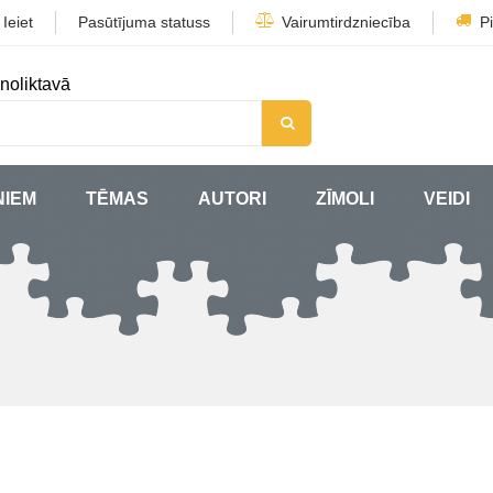
/
Ieiet
Pasūtījuma statuss
Vairumtirdzniecība
P
noliktavā
ŅIEM
TĒMAS
AUTORI
ZĪMOLI
VEIDI