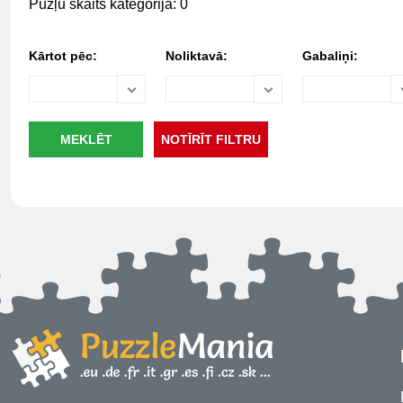
Pužļu skaits kategorijā: 0
Kārtot pēc:
Noliktavā:
Gabaliņi: