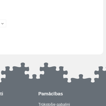
ti
Pamācības
Trūkstošie gabaliņi