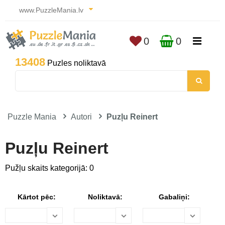
www.PuzzleMania.lv
0
0
13408
Puzles noliktavā
Puzzle Mania
Autori
Puzļu Reinert
Puzļu Reinert
Pužļu skaits kategorijā: 0
Kārtot pēc:
Noliktavā:
Gabaliņi: