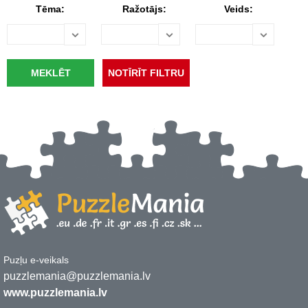
Tēma:
Ražotājs:
Veids:
Puzļu e-veikals
puzzlemania@puzzlemania.lv
www.puzzlemania.lv