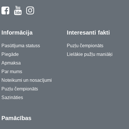
Informācija
Interesanti fakti
Pasūtījuma statuss
Puzļu čempionāts
Piegāde
Lielākie pužļu maniāķi
Apmaksa
Par mums
Noteikumi un nosacījumi
Puzļu čempionāts
Sazināties
Pamācības