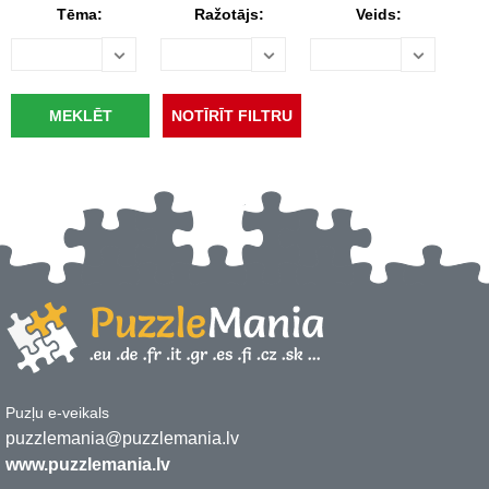
Tēma:
Ražotājs:
Veids:
Puzļu e-veikals
puzzlemania@puzzlemania.lv
www.puzzlemania.lv