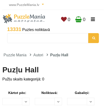
www.PuzzleMania.lv
0
0
13331
Puzles noliktavā
Puzzle Mania
Autori
Puzļu Hall
Puzļu Hall
Pužļu skaits kategorijā: 0
Kārtot pēc:
Noliktavā:
Gabaliņi: