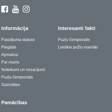
Informācija
Interesanti fakti
Pasūtījuma statuss
Puzļu čempionāts
Piegāde
Lielākie pužļu maniāķi
Apmaksa
Par mums
Noteikumi un nosacījumi
Puzļu čempionāts
Sazināties
Pamācības