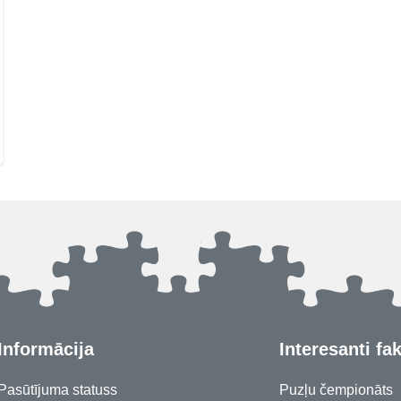
Informācija
Interesanti fak
Pasūtījuma statuss
Puzļu čempionāts