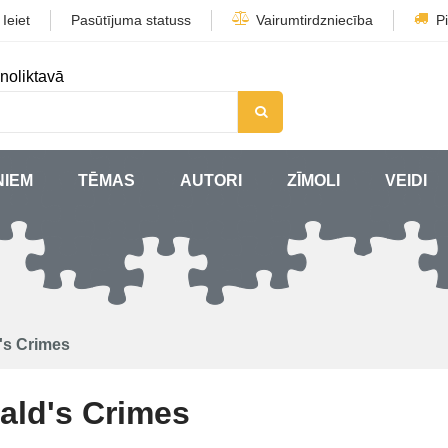
/
Ieiet
Pasūtījuma statuss
Vairumtirdzniecība
P
noliktavā
ŅIEM
TĒMAS
AUTORI
ZĪMOLI
VEIDI
's Crimes
ald's Crimes