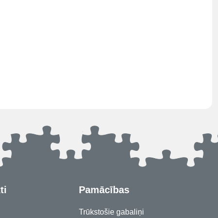
ti
Pamācības
Trūkstošie gabaliņi