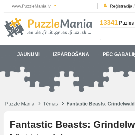
www.PuzzleMania.lv
Reģistrācija
13341
Puzles 
JAUNUMI
IZPĀRDOŠANA
PĒC GABALI
Puzzle Mania
Tēmas
Fantastic Beasts: Grindelwald
Fantastic Beasts: Grindelw