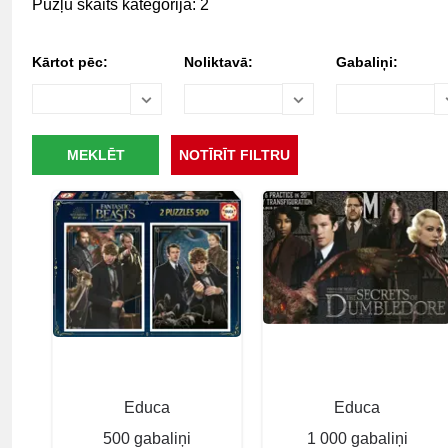
Pužļu skaits kategorijā: 2
Kārtot pēc:
Noliktavā:
Gabaliņi:
Educa
Educa
500 gabaliņi
1 000 gabaliņi