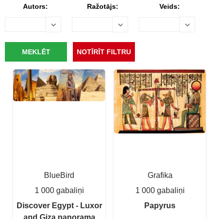
Autors:
Ražotājs:
Veids:
BlueBird
Grafika
1 000 gabaliņi
1 000 gabaliņi
Discover Egypt - Luxor
Papyrus
and Giza panorama