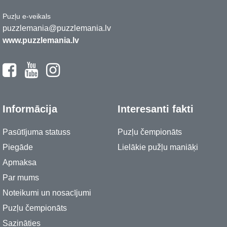
Puzļu e-veikals
puzzlemania@puzzlemania.lv
www.puzzlemania.lv
Informācija
Interesanti fakti
Pasūtījuma statuss
Puzļu čempionāts
Piegāde
Lielākie pužļu maniāķi
Apmaksa
Par mums
Noteikumi un nosacījumi
Puzļu čempionāts
Sazināties