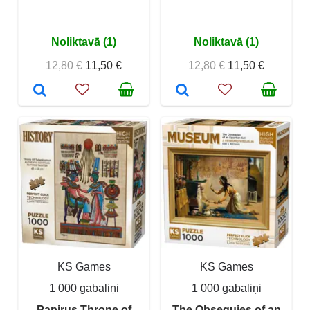
Noliktavā (1)
Noliktavā (1)
12,80 €
11,50 €
12,80 €
11,50 €
KS Games
KS Games
1 000 gabaliņi
1 000 gabaliņi
Papirus Throne of
The Obsequies of an