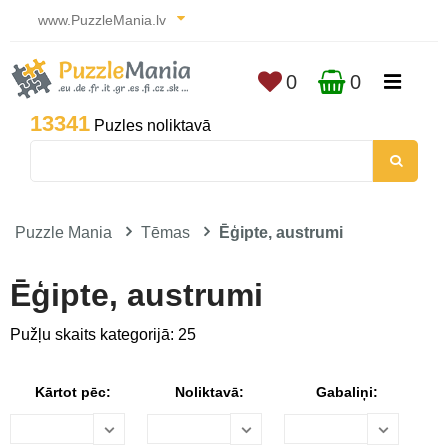
www.PuzzleMania.lv
0
0
13341
Puzles noliktavā
Puzzle Mania
Tēmas
Ēģipte, austrumi
Ēģipte, austrumi
Pužļu skaits kategorijā: 25
Kārtot pēc:
Noliktavā:
Gabaliņi: