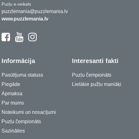
Puzļu e-veikals
puzzlemania@puzzlemania.lv
www.puzzlemania.lv
Informācija
Interesanti fakti
Pasūtījuma statuss
Puzļu čempionāts
Piegāde
Lielākie pužļu maniāķi
Apmaksa
Par mums
Noteikumi un nosacījumi
Puzļu čempionāts
Sazināties