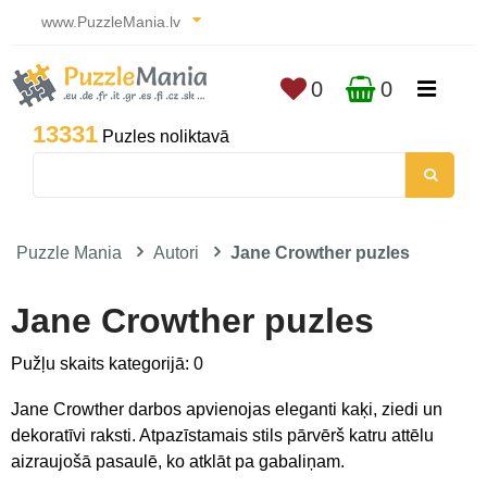
www.PuzzleMania.lv
0
0
13331
Puzles noliktavā
Puzzle Mania
Autori
Jane Crowther puzles
Jane Crowther puzles
Pužļu skaits kategorijā: 0
Jane Crowther darbos apvienojas eleganti kaķi, ziedi un
dekoratīvi raksti. Atpazīstamais stils pārvērš katru attēlu
aizraujošā pasaulē, ko atklāt pa gabaliņam.