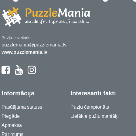
Puzļu e-veikals
puzzlemania@puzzlemania.lv
www.puzzlemania.lv
Informācija
Interesanti fakti
Pasūtījuma statuss
Puzļu čempionāts
Piegāde
Lielākie pužļu maniāķi
Apmaksa
Par mums