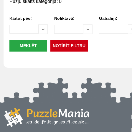
Pužļu skaits kategorijā: 0
Kārtot pēc:
Noliktavā:
Gabaliņi: