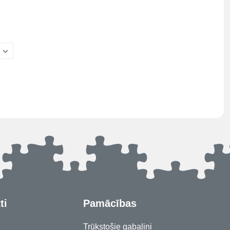
ti
Pamācības
Trūkstošie gabaliņi