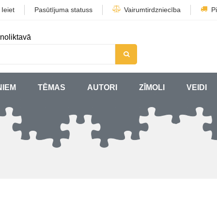
/
Ieiet
Pasūtījuma statuss
Vairumtirdzniecība
P
noliktavā
ŅIEM
TĒMAS
AUTORI
ZĪMOLI
VEIDI