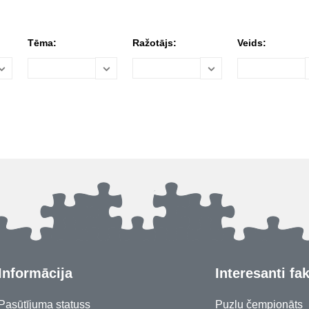
Tēma:
Ražotājs:
Veids:
Informācija
Interesanti fak
Pasūtījuma statuss
Puzļu čempionāts