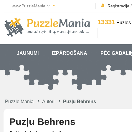
www.PuzzleMania.lv
Reģistrācija
13331
Puzles 
JAUNUMI
IZPĀRDOŠANA
PĒC GABALI
Puzzle Mania
Autori
Puzļu Behrens
Puzļu Behrens