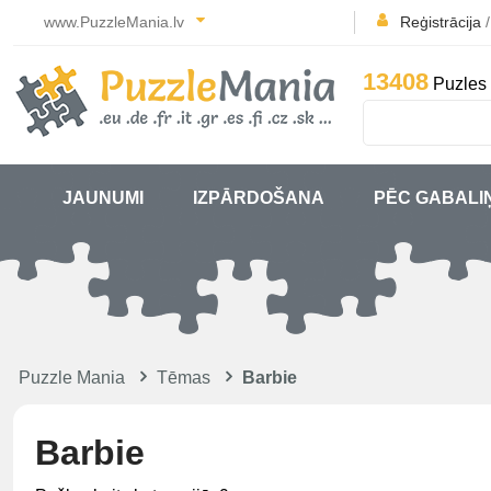
www.PuzzleMania.lv
Reģistrācija
13408
Puzles 
JAUNUMI
IZPĀRDOŠANA
PĒC GABALI
Puzzle Mania
Tēmas
Barbie
Barbie