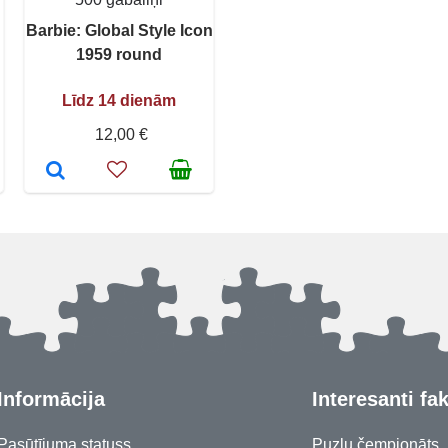
Barbie: Global Style Icon
1959 round
Līdz 14 dienām
12,00 €
Informācija
Interesanti fak
Pasūtījuma statuss
Puzļu čempionāts