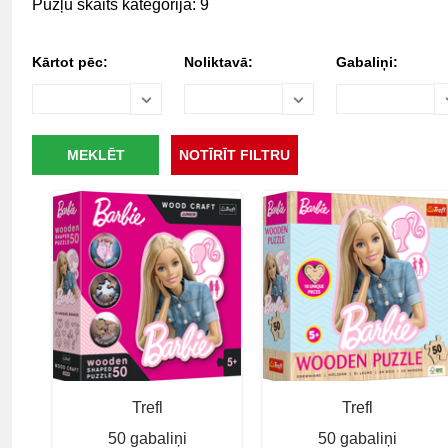
Pužļu skaits kategorijā: 9
Kārtot pēc:
Noliktavā:
Gabaliņi:
Trefl
Trefl
50 gabaliņi
50 gabaliņi