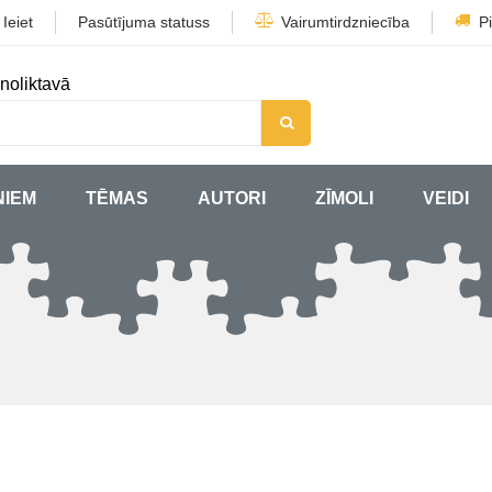
/
Ieiet
Pasūtījuma statuss
Vairumtirdzniecība
P
noliktavā
ŅIEM
TĒMAS
AUTORI
ZĪMOLI
VEIDI