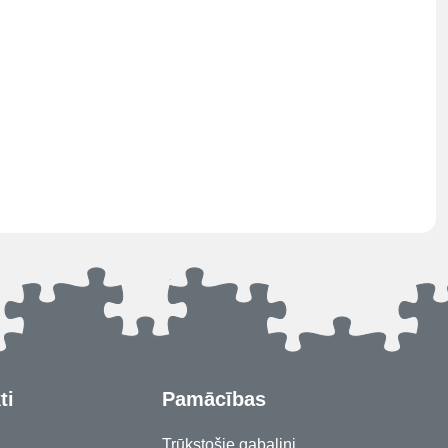
ti
Pamācības
Trūkstošie gabaliņi