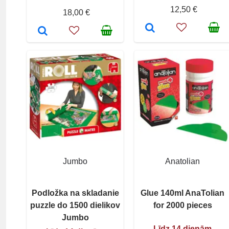
12,50 €
18,00 €
Jumbo
Anatolian
Podložka na skladanie
Glue 140ml AnaTolian
puzzle do 1500 dielikov
for 2000 pieces
Jumbo
Līdz 14 dienām