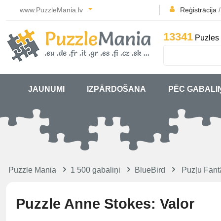
www.PuzzleMania.lv
Reģistrācija
13341
Puzles 
JAUNUMI
IZPĀRDOŠANA
PĒC GABALI
Puzzle Mania
1 500 gabaliņi
BlueBird
Puzļu Fant
Puzzle Anne Stokes: Valor