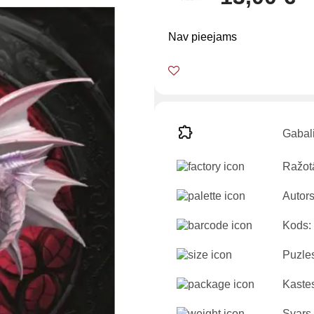
Nav pieejams
Gabali
Ražotā
Autors
Kods:
Puzles
Kastes
Svars