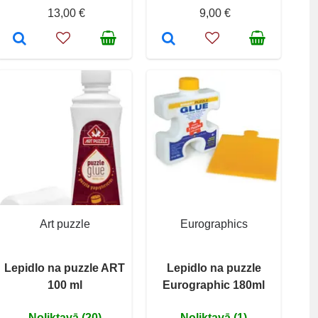
13,00 €
9,00 €
Art puzzle
Eurographics
Lepidlo na puzzle ART
Lepidlo na puzzle
100 ml
Eurographic 180ml
Noliktavā (20)
Noliktavā (1)