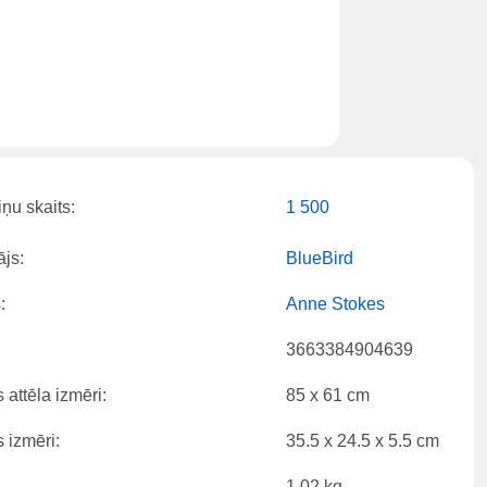
ņu skaits:
1 500
js:
BlueBird
:
Anne Stokes
3663384904639
 attēla izmēri:
85 x 61 cm
 izmēri:
35.5 x 24.5 x 5.5 cm
1.02 kg