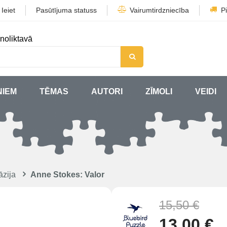
/
Ieiet
Pasūtījuma statuss
Vairumtirdzniecība
P
noliktavā
ŅIEM
TĒMAS
AUTORI
ZĪMOLI
VEIDI
āzija
Anne Stokes: Valor
15,50 €
13,00 €