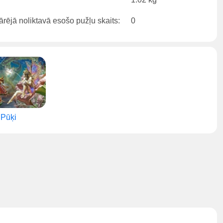
rējā noliktavā esošo pužļu skaits:
0
Pūķi