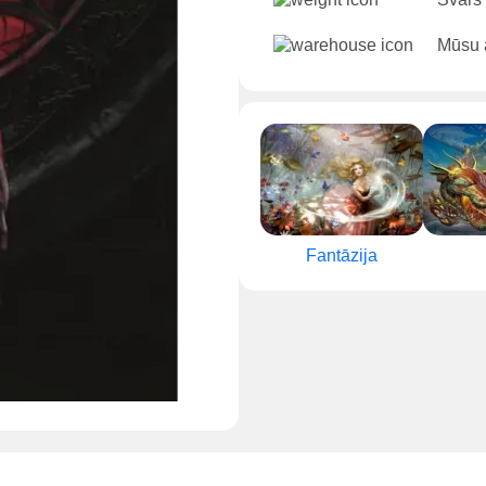
Mūsu ā
Fantāzija