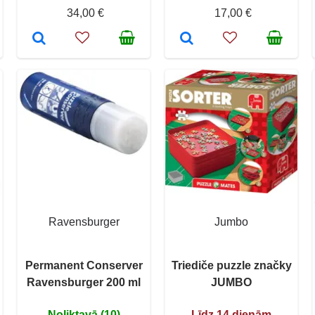
34,00 €
17,00 €
Ravensburger
Jumbo
Permanent Conserver
Triediče puzzle značky
Ravensburger 200 ml
JUMBO
Noliktavā (10)
Līdz 14 dienām