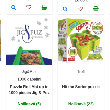
20,00 €
Jig&Puz
Trefl
1000 gabaliņi
Puzzle Roll Mat up to
Hit the Sorter puzzle
1000 pieces Jig & Puz
Noliktavā (5)
Noliktavā (23)