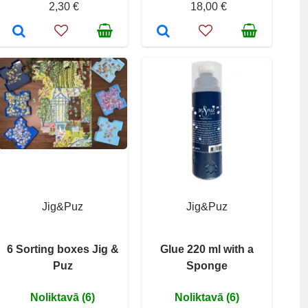
2,30 €
18,00 €
Jig&Puz
Jig&Puz
6 Sorting boxes Jig &
Glue 220 ml with a
Puz
Sponge
Noliktavā (6)
Noliktavā (6)